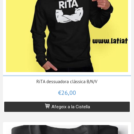
RiTA dessuadora clàssica B/N/V
€26,00
Afegeix a la Cistella