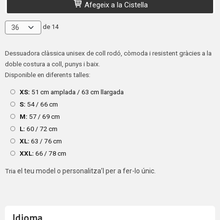
Afegeix a la Cistella
de 14
Dessuadora
clàssica
unisex
de
coll
rodó,
còmoda
i
resistent
gràcies
a
la
doble
costura
a
coll,
punys
i
baix.
Disponible
en
diferents
talles:
XS:
51 cm
amplada /
63 cm
llargada
S:
54 /
66 cm
M:
57 /
69 cm
L:
60 /
72 cm
XL:
63 /
76 cm
XXL:
66 /
78 cm
Tria
el
teu
model
o
personalitza’l
per a
fer-
lo
únic.
Idioma