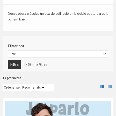
Dessuadora
clàssica
unisex
de
coll
rodó
amb
doble
costura
a
coll,
punys
i
baix.
Filtrar por
Preu
|
x Elimina Filtres
14 productes
Ordenat per:
Recomanats