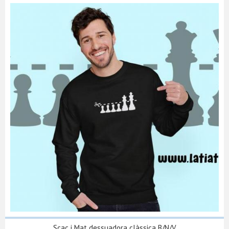
Scac i Mat dessuadora clàssica B/N/V