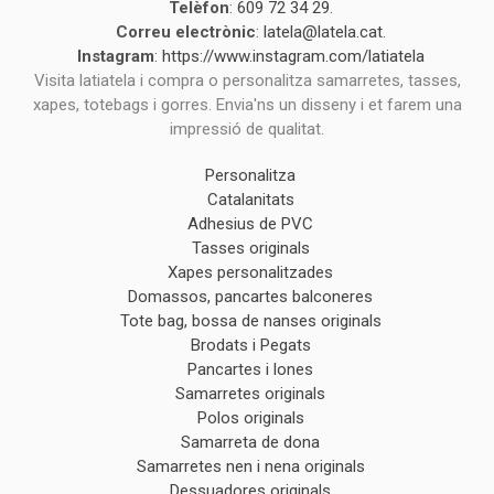
Telèfon
:
609 72 34 29
.
Correu electrònic
:
latela@latela.cat
.
Instagram
:
https://www.instagram.com/latiatela
Visita latiatela i compra o personalitza samarretes, tasses,
xapes, totebags i gorres. Envia'ns un disseny i et farem una
impressió de qualitat.
Personalitza
Catalanitats
Adhesius de PVC
Tasses originals
Xapes personalitzades
Domassos, pancartes balconeres
Tote bag, bossa de nanses originals
Brodats i Pegats
Pancartes i lones
Samarretes originals
Polos originals
Samarreta de dona
Samarretes nen i nena originals
Dessuadores originals