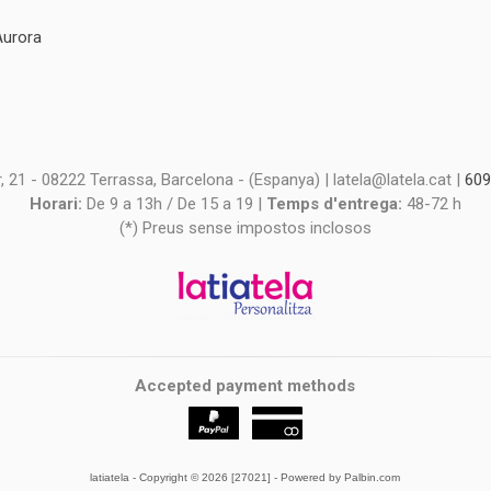
Aurora
s
s
 21 - 08222 Terrassa, Barcelona - (Espanya) | latela@latela.cat |
609
Horari:
De 9 a 13h / De 15 a 19 |
Temps d'entrega:
48-72 h
(*) Preus sense impostos inclosos
Accepted payment methods
latiatela
- Copyright © 2026 [27021] - Powered by Palbin.com