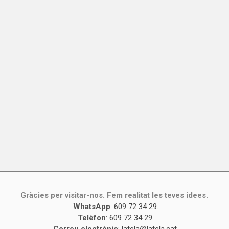
Gràcies per visitar-nos. Fem realitat les teves idees.
WhatsApp
:
609 72 34 29
.
Telèfon
:
609 72 34 29
.