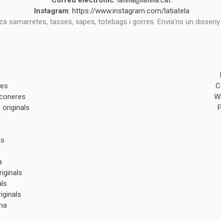
Correu electrònic
:
latela@latela.cat
.
Instagram
:
https://www.instagram.com/latiatela
tza samarretes, tasses, xapes, totebags i gorres. Envia'ns un disseny
des
C
lconeres
W
originals
ls
a
iginals
als
iginals
na