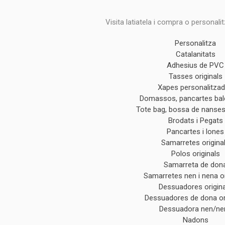
Visita latiatela i compra o personali
Personalitza
Catalanitats
Adhesius de PVC
Tasses originals
Xapes personalitza
Domassos, pancartes ba
Tote bag, bossa de nanses 
Brodats i Pegats
Pancartes i lones
Samarretes origina
Polos originals
Samarreta de don
Samarretes nen i nena or
Dessuadores origin
Dessuadores de dona or
Dessuadora nen/ne
Nadons