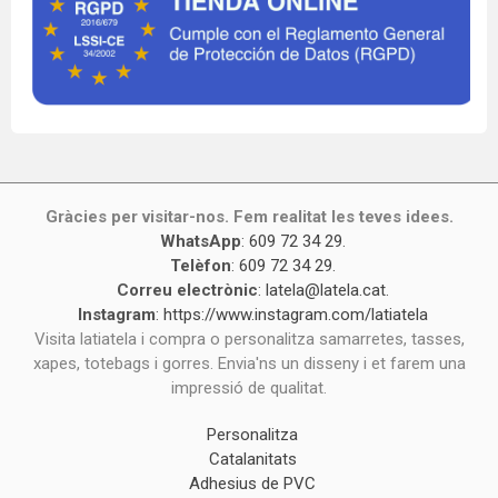
Gràcies per visitar-nos. Fem realitat les teves idees.
WhatsApp
:
609 72 34 29
.
Telèfon
:
609 72 34 29
.
Correu electrònic
:
latela@latela.cat
.
Instagram
:
https://www.instagram.com/latiatela
Visita latiatela i compra o personalitza samarretes, tasses,
xapes, totebags i gorres. Envia'ns un disseny i et farem una
impressió de qualitat.
Personalitza
Catalanitats
Adhesius de PVC