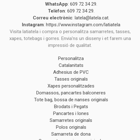
WhatsApp
:
609 72 34 29
.
Telèfon
:
609 72 34 29
.
Correu electrònic
:
latela@latela.cat
.
Instagram
:
https://www.instagram.com/latiatela
Visita latiatela i compra o personalitza samarretes, tasses,
xapes, totebags i gorres. Envia'ns un disseny i et farem una
impressió de qualitat.
Personalitza
Catalanitats
Adhesius de PVC
Tasses originals
Xapes personalitzades
Domassos, pancartes balconeres
Tote bag, bossa de nanses originals
Brodats i Pegats
Pancartes i lones
Samarretes originals
Polos originals
Samarreta de dona