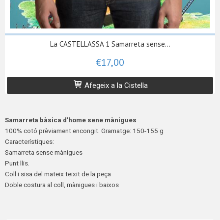
La CASTELLASSA 1 Samarreta sense...
€17,00
Afegeix a la Cistella
Samarreta bàsica d'home sene mànigues
100% cotó prèviament encongit. Gramatge: 150-155 g
Característiques:
Samarreta sense mànigues
Punt llis.
Coll i
sisa
del mateix teixit de la peça
Doble costura al coll, mànigues i baixos