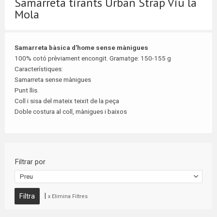
Samarreta tirants Urban Strap Viu la
Mola
Samarreta bàsica d'home sense mànigues
100% cotó prèviament encongit. Gramatge: 150-155 g
Característiques:
Samarreta sense mànigues
Punt llis.
Coll i
sisa
del mateix teixit de la peça
Doble costura al coll, mànigues i baixos
Filtrar por
Preu
|
x Elimina Filtres