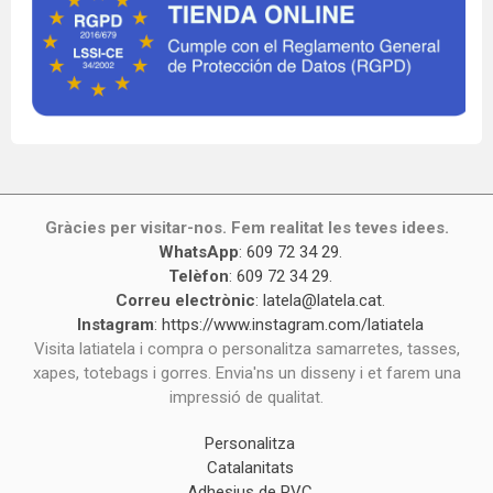
Gràcies per visitar-nos. Fem realitat les teves idees.
WhatsApp
:
609 72 34 29
.
Telèfon
:
609 72 34 29
.
Correu electrònic
:
latela@latela.cat
.
Instagram
:
https://www.instagram.com/latiatela
Visita latiatela i compra o personalitza samarretes, tasses,
xapes, totebags i gorres. Envia'ns un disseny i et farem una
impressió de qualitat.
Personalitza
Catalanitats
Adhesius de PVC