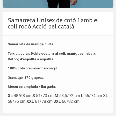
Samarreta Unisex de cotó i amb el
coll rodó Acció pel català
Samarreta de màniga curta
Teixit tubular. Doble costura al coll, mànigues i abaix.
Reforç d'espatlla a espatlla.
100% cotó
prèviament encongit.
Gramatge: 170 g aprox.
Mesures amplada / llargada:
Xs
48/68 cm
S
51/70 cm
M
53,5/72 cm
L
56/74 cm
XL
58/76 cm
XXL
61/78 cm
3XL
66/82 cm