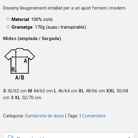
Disseny lleugerament entallat per a un ajust femení i modern.
Material
: 100% cotó.
Gramatge
: 170g (suau i transpirable).
Mides (amplada / llargada)
S
42/62 cm
M
44/63 cm
L
46/64 cm
XL
48/66 cm
XXL
50/68
cm
3 XL
52/70 cm
Categoria:
Samarreta de dona
|
Tags:
|
Comentaris