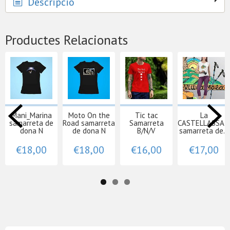
Descripció
Productes Relacionats
Mani_Marina
Moto On the
Tic tac
La
samarreta de
Road samarreta
Samarreta
CASTELLASSA 1
dona N
de dona N
B/N/V
samarreta de...
€18,00
€18,00
€16,00
€17,00