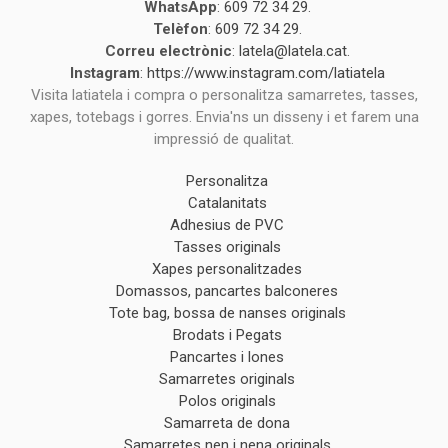
WhatsApp
:
609 72 34 29
.
Telèfon
:
609 72 34 29
.
Correu electrònic
:
latela@latela.cat
.
Instagram
:
https://www.instagram.com/latiatela
Visita latiatela i compra o personalitza samarretes, tasses,
xapes, totebags i gorres. Envia'ns un disseny i et farem una
impressió de qualitat.
Personalitza
Catalanitats
Adhesius de PVC
Tasses originals
Xapes personalitzades
Domassos, pancartes balconeres
Tote bag, bossa de nanses originals
Brodats i Pegats
Pancartes i lones
Samarretes originals
Polos originals
Samarreta de dona
Samarretes nen i nena originals