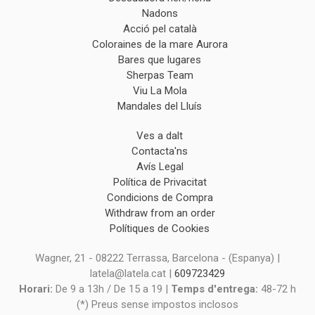
Nadons
Acció pel català
Coloraines de la mare Aurora
Bares que lugares
Sherpas Team
Viu La Mola
Mandales del Lluís
Ves a dalt
Contacta'ns
Avís Legal
Política de Privacitat
Condicions de Compra
Withdraw from an order
Polítiques de Cookies
Wagner, 21 - 08222 Terrassa, Barcelona - (Espanya) |
latela@latela.cat |
609723429
Horari:
De 9 a 13h / De 15 a 19 |
Temps d'entrega:
48-72 h
(*) Preus sense impostos inclosos