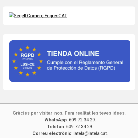
Gràcies per visitar-nos. Fem realitat les teves idees.
WhatsApp
:
609 72 34 29
.
Telèfon
:
609 72 34 29
.
Correu electrònic
:
latela@latela.cat
.