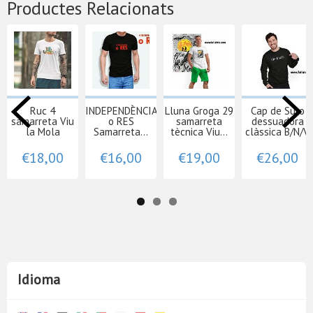
Productes Relacionats
Ruc 4
INDEPENDÈNCIA
Lluna Groga 29
Cap de Suro
samarreta Viu
o RES
samarreta
dessuadora
la Mola
Samarreta...
tècnica Viu...
clàssica B/N/V
€18,00
€16,00
€19,00
€26,00
Idioma