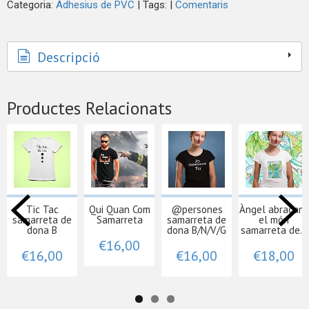
Categoria:
Adhesius de PVC
|
Tags:
|
Comentaris
Descripció
Productes Relacionats
Tic Tac
Qui Quan Com
@persones
Àngel abraçant
samarreta de
Samarreta
samarreta de
el món
dona B
dona B/N/V/G
samarreta de...
€16,00
€16,00
€16,00
€18,00