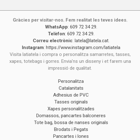
Gràcies per visitar-nos. Fem realitat les teves idees.
WhatsApp
:
609 72 34 29
.
Telèfon
:
609 72 34 29
.
Correu electrònic
:
latela@latela.cat
.
Instagram
:
https://www.instagram.com/latiatela
Visita latiatela i compra o personalitza samarretes, tasses,
xapes, totebags i gorres. Envia'ns un disseny i et farem una
impressió de qualitat.
Personalitza
Catalanitats
Adhesius de PVC
Tasses originals
Xapes personalitzades
Domassos, pancartes balconeres
Tote bag, bossa de nanses originals
Brodats i Pegats
Pancartes i lones