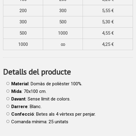
200
300
5,55 €
300
500
5,30 €
500
1000
4,55 €
1000
∞
4,25 €
Detalls del producte
Material
: Domàs de polièster 100%.
Mida
: 70x100 cm.
Davant
: Sense límit de colors.
Darrere
: Blanc.
Confecció
: Betes als 4 vèrtexs per penjar.
Comanda mínima: 25 unitats