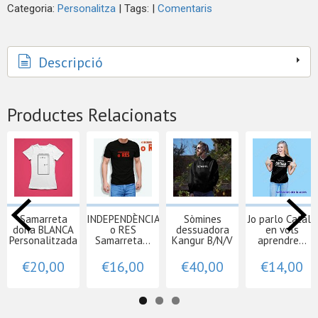
Categoria:
Personalitza
|
Tags:
|
Comentaris
Descripció
Productes Relacionats
Samarreta
INDEPENDÈNCIA
Sòmines
Jo parlo Català
dona BLANCA
o RES
dessuadora
en vols
Personalitzada
Samarreta...
Kangur B/N/V
aprendre...
€20,00
€16,00
€40,00
€14,00