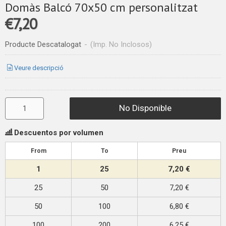
Domàs Balcó 70x50 cm personalitzat
€7,20
Producte Descatalogat
-
(Imp. No Inclosos)
Veure descripció
No Disponible
Descuentos por volumen
From
To
Preu
1
25
7,20 €
25
50
7,20 €
50
100
6,80 €
100
200
6,25 €