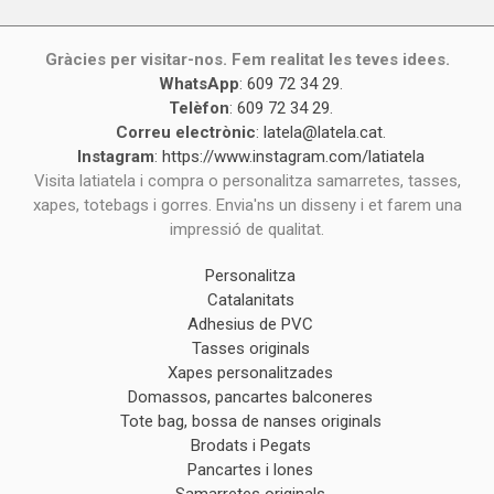
Gràcies per visitar-nos. Fem realitat les teves idees.
WhatsApp
:
609 72 34 29
.
Telèfon
:
609 72 34 29
.
Correu electrònic
:
latela@latela.cat
.
Instagram
:
https://www.instagram.com/latiatela
Visita latiatela i compra o personalitza samarretes, tasses,
xapes, totebags i gorres. Envia'ns un disseny i et farem una
impressió de qualitat.
Personalitza
Catalanitats
Adhesius de PVC
Tasses originals
Xapes personalitzades
Domassos, pancartes balconeres
Tote bag, bossa de nanses originals
Brodats i Pegats
Pancartes i lones