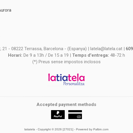
Aurora
s
s
 21 - 08222 Terrassa, Barcelona - (Espanya) | latela@latela.cat |
609
Horari:
De 9 a 13h / De 15 a 19 |
Temps d'entrega:
48-72 h
(*) Preus sense impostos inclosos
Accepted payment methods
latiatela
- Copyright © 2026 [27021] - Powered by Palbin.com