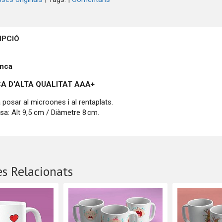
IPCIÓ
anca
A D'ALTA QUALITAT
AAA+
 posar al microones i al rentaplats.
sa: Alt 9,5 cm / Diàmetre 8 cm.
s Relacionats