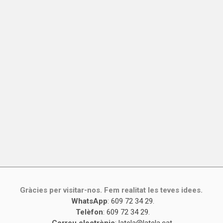
Gràcies per visitar-nos. Fem realitat les teves idees.
WhatsApp
:
609 72 34 29
.
Telèfon
:
609 72 34 29
.