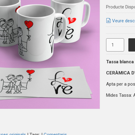
Producte Disp
Veure desc
Tassa blanca
CERÀMICA D
Apta per a posa
Mides Tassa: A
ses originals
|
Tags:
|
Comentaris