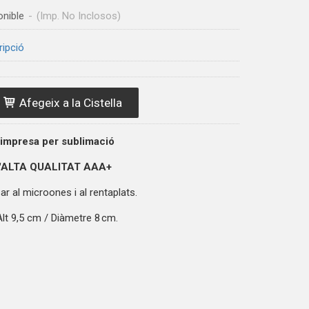
onible
-
(Imp. No Inclosos)
ripció
Afegeix a la Cistella
 impresa per sublimació
'ALTA QUALITAT
AAA+
r al microones i al rentaplats.
lt 9,5 cm / Diàmetre 8 cm.