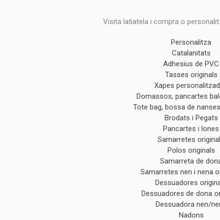
Visita latiatela i compra o personali
Personalitza
Catalanitats
Adhesius de PVC
Tasses originals
Xapes personalitza
Domassos, pancartes ba
Tote bag, bossa de nanses 
Brodats i Pegats
Pancartes i lones
Samarretes origina
Polos originals
Samarreta de don
Samarretes nen i nena or
Dessuadores origin
Dessuadores de dona or
Dessuadora nen/ne
Nadons