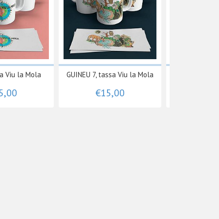
a Viu la Mola
GUINEU 7, tassa Viu la Mola
PICORT 20, tas
5,00
€15,00
€15