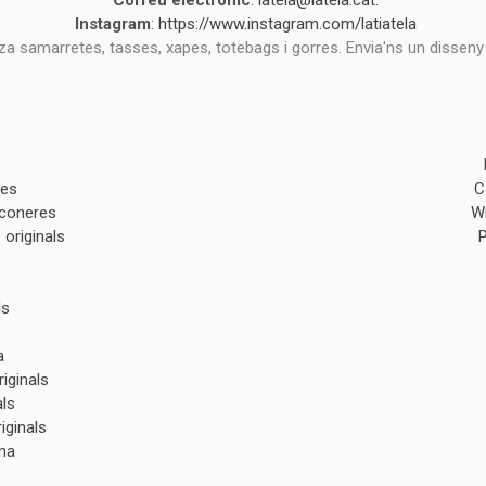
Correu electrònic
:
latela@latela.cat
.
Instagram
:
https://www.instagram.com/latiatela
tza samarretes, tasses, xapes, totebags i gorres. Envia'ns un disseny
des
C
lconeres
W
originals
ls
a
iginals
als
iginals
na