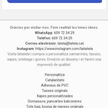
Gràcies per visitar-nos. Fem realitat les teves idees.
WhatsApp
:
609 72 34 29
.
Telèfon
:
609 72 34 29
.
Correu electrònic
:
latela@latela.cat
.
Instagram
:
https://www.instagram.com/latiatela
Visita latiatela i compra o personalitza samarretes, tasses,
xapes, totebags i gorres. Envia'ns un disseny i et farem una
impressió de qualitat.
Personalitza
Catalanitats
Adhesius de PVC
Tasses originals
Xapes personalitzades
Domassos, pancartes balconeres
Tote bag, bossa de nanses originals