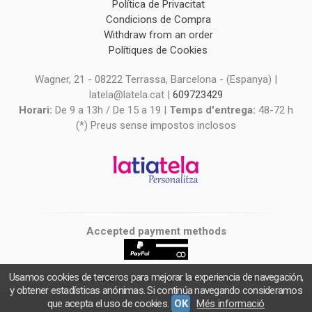
Política de Privacitat
Condicions de Compra
Withdraw from an order
Polítiques de Cookies
Wagner, 21 - 08222 Terrassa, Barcelona - (Espanya) |
latela@latela.cat |
609723429
Horari:
De 9 a 13h / De 15 a 19 |
Temps d'entrega:
48-72 h
(*) Preus sense impostos inclosos
Accepted payment methods
Usamos cookies de terceros para mejorar la experiencia de navegación,
latiatela
- Copyright © 2026 [27021] - Powered by Palbin.com
y obtener estadísticas anónimas. Si continúa navegando consideramos
que acepta el uso de cookies.
OK
Més informació