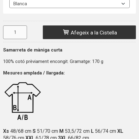
Afegeix a la Cistella
Samarreta de màniga curta
100% cotó prèviament encongit. Gramatge: 170 g
Mesures amplada / llargada:
Xs
48/68 cm
S
51/70 cm
M
53,5/72 cm
L
56/74 cm
XL
58/76 cm
XXL
61/78 cm
3XL
66/82 cm