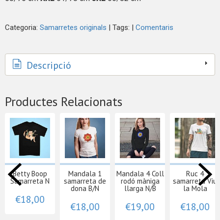
Categoria:
Samarretes originals
|
Tags:
|
Comentaris
Descripció
Productes Relacionats
Betty Boop
Mandala 1
Mandala 4 Coll
Ruc 4
Samarreta N
samarreta de
rodó màniga
samarreta Viu
dona B/N
llarga N/B
la Mola
€18,00
€18,00
€19,00
€18,00