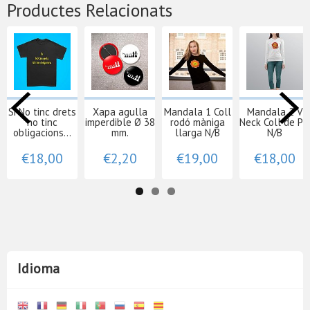
Productes Relacionats
Si No tinc drets
Xapa agulla
Mandala 1 Coll
Mandala 2 V
no tinc
imperdible Ø 38
rodó màniga
Neck Coll de Pic
obligacions...
mm.
llarga N/B
N/B
€18,00
€2,20
€19,00
€18,00
Idioma