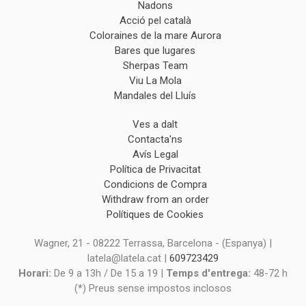
Nadons
Acció pel català
Coloraines de la mare Aurora
Bares que lugares
Sherpas Team
Viu La Mola
Mandales del Lluís
Ves a dalt
Contacta'ns
Avís Legal
Política de Privacitat
Condicions de Compra
Withdraw from an order
Polítiques de Cookies
Wagner, 21 - 08222 Terrassa, Barcelona - (Espanya) |
latela@latela.cat |
609723429
Horari:
De 9 a 13h / De 15 a 19 |
Temps d'entrega:
48-72 h
(*) Preus sense impostos inclosos