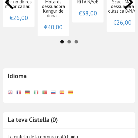
Per no dir res
Motards
RiTA N/V/B
Scac i Mat
millor callar...
dessuadora
dessuadora
Kangur de
clàssica B/N/V
€38,00
dona...
€26,00
€26,00
€40,00
Idioma
La teva Cistella (0)
La cistella de la compra està buida