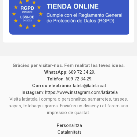
Gràcies per visitar-nos. Fem realitat les teves idees.
WhatsApp
:
609 72 34 29
.
Telèfon
:
609 72 34 29
.
Correu electrònic
:
latela@latela.cat
.
Instagram
:
https://www.instagram.com/latiatela
Visita latiatela i compra o personalitza samarretes, tasses,
xapes, totebags i gorres. Envia'ns un disseny i et farem una
impressió de qualitat.
Personalitza
Catalanitats