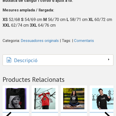
Butxaca de cangur i cordó d'ajust a to.
Mesures amplada / llargada:
XS
52/68
S
54/69 cm
M
56/70 cm
L
58/71 cm
XL
60/72 cm
XXL
62/74 cm
3XL
64/76 cm
Categoria:
Dessuadores originals
|
Tags:
|
Comentaris
Descripció
Productes Relacionats