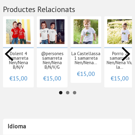
Productes Relacionats
Dolent 4
@persones
La Castellassa
Porrro 2
samarreta
samarreta
1 samarreta
samarreta
Nen/Nena
Nen/Nena
Nen/Nena...
Nen/Nena Viu
B/N/V
B/N/V/G
la...
€15,00
€15,00
€15,00
€15,00
Idioma