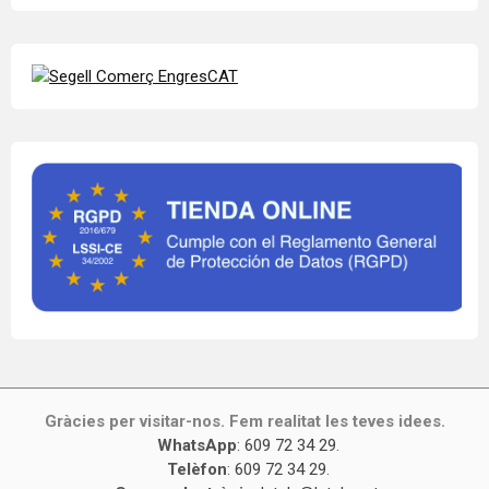
Gràcies per visitar-nos. Fem realitat les teves idees.
WhatsApp
:
609 72 34 29
.
Telèfon
:
609 72 34 29
.