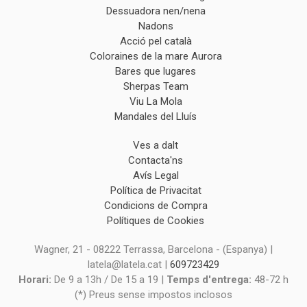
Dessuadora nen/nena
Nadons
Acció pel català
Coloraines de la mare Aurora
Bares que lugares
Sherpas Team
Viu La Mola
Mandales del Lluís
Ves a dalt
Contacta'ns
Avís Legal
Política de Privacitat
Condicions de Compra
Polítiques de Cookies
Wagner, 21 - 08222 Terrassa, Barcelona - (Espanya) |
latela@latela.cat |
609723429
Horari:
De 9 a 13h / De 15 a 19 |
Temps d'entrega:
48-72 h
(*) Preus sense impostos inclosos