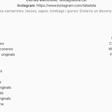
Correu electrònic
:
latela@latela.cat
.
Instagram
:
https://www.instagram.com/latiatela
tza samarretes, tasses, xapes, totebags i gorres. Envia'ns un disseny
des
C
lconeres
W
originals
ls
a
iginals
als
iginals
na