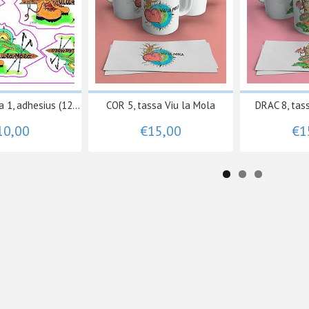
 1, adhesius (12...
COR 5, tassa Viu la Mola
DRAC 8, tas
10,00
€15,00
€1