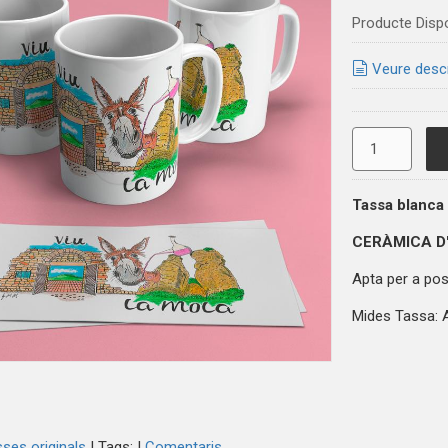
Producte Disp
Veure desc
Tassa blanca
CERÀMICA D
Apta per a posa
Mides Tassa: A
ses originals
|
Tags:
|
Comentaris