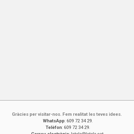
Gràcies per visitar-nos. Fem realitat les teves idees.
WhatsApp
:
609 72 34 29
.
Telèfon
:
609 72 34 29
.