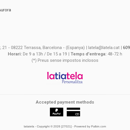
Aurora
s
s
 21 - 08222 Terrassa, Barcelona - (Espanya) | latela@latela.cat |
609
Horari:
De 9 a 13h / De 15 a 19 |
Temps d'entrega:
48-72 h
(*) Preus sense impostos inclosos
Accepted payment methods
latiatela
- Copyright © 2026 [27021] - Powered by Palbin.com