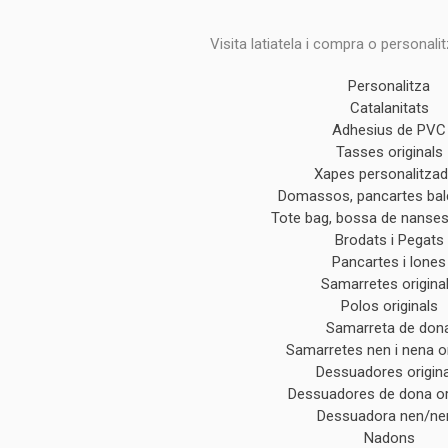
Visita latiatela i compra o personali
Personalitza
Catalanitats
Adhesius de PVC
Tasses originals
Xapes personalitza
Domassos, pancartes ba
Tote bag, bossa de nanses 
Brodats i Pegats
Pancartes i lones
Samarretes origina
Polos originals
Samarreta de don
Samarretes nen i nena or
Dessuadores origin
Dessuadores de dona or
Dessuadora nen/ne
Nadons