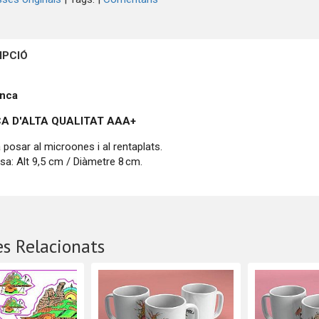
IPCIÓ
anca
A D'ALTA QUALITAT
AAA+
 posar al microones i al rentaplats.
sa: Alt 9,5 cm / Diàmetre 8 cm.
s Relacionats