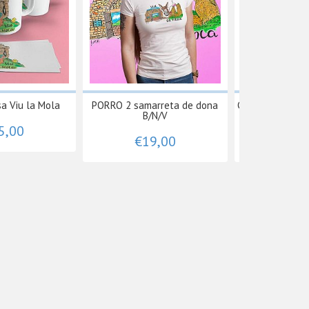
sa Viu la Mola
PORRO 2 samarreta de dona
COR 5 samarreta
B/N/V
Mo
5,00
€19,00
€19