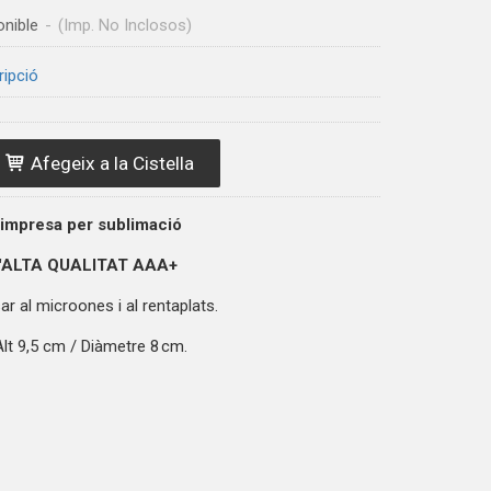
onible
-
(Imp. No Inclosos)
ripció
Afegeix a la Cistella
 impresa per sublimació
'ALTA QUALITAT
AAA+
r al microones i al rentaplats.
lt 9,5 cm / Diàmetre 8 cm.