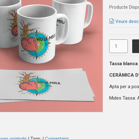
Producte Disp
Veure desc
Tassa blanca
CERÀMICA D
Apta per a posa
Mides Tassa: A
ses originals
|
Tags:
|
Comentaris