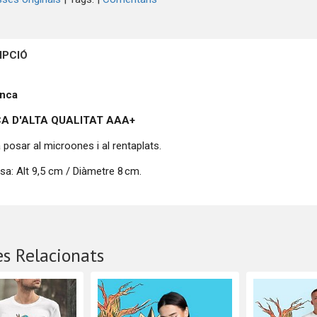
IPCIÓ
anca
A D'ALTA QUALITAT
AAA+
 posar al microones i al rentaplats.
sa: Alt 9,5 cm / Diàmetre 8 cm.
s Relacionats