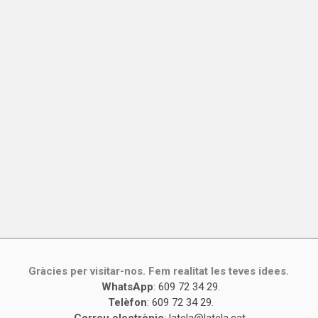
Gràcies per visitar-nos. Fem realitat les teves idees.
WhatsApp
:
609 72 34 29
.
Telèfon
:
609 72 34 29
.