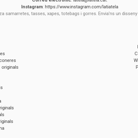
Correu electrònic
:
latela@latela.cat
.
Instagram
:
https://www.instagram.com/latiatela
tza samarretes, tasses, xapes, totebags i gorres. Envia'ns un disseny
des
C
lconeres
W
originals
ls
a
iginals
als
iginals
na