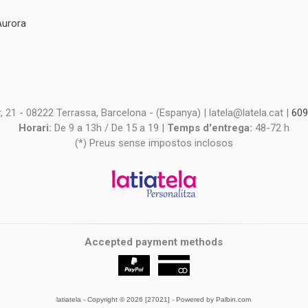
Aurora
s
s
 21 - 08222 Terrassa, Barcelona - (Espanya) | latela@latela.cat |
609
Horari:
De 9 a 13h / De 15 a 19 |
Temps d'entrega:
48-72 h
(*) Preus sense impostos inclosos
Accepted payment methods
latiatela
- Copyright © 2026 [27021] - Powered by Palbin.com