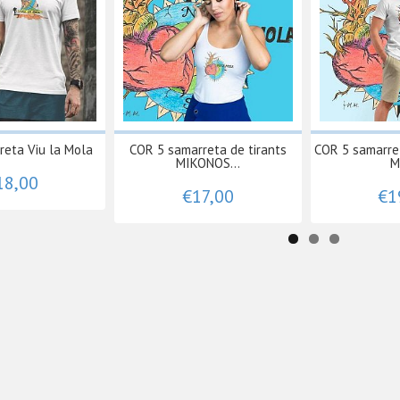
reta Viu la Mola
COR 5 samarreta de tirants
COR 5 samarret
MIKONOS...
M
18,00
€17,00
€1