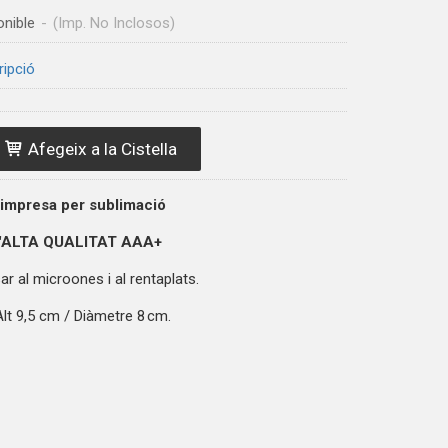
onible
-
(Imp. No Inclosos)
ripció
Afegeix a la Cistella
 impresa per sublimació
'ALTA QUALITAT
AAA+
r al microones i al rentaplats.
lt 9,5 cm / Diàmetre 8 cm.