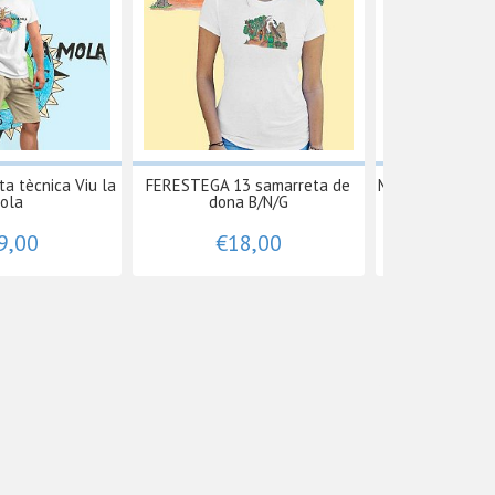
a tècnica Viu la
FERESTEGA 13 samarreta de
MUNTANYA 9 sam
ola
dona B/N/G
Viu l
9,00
€18,00
€19