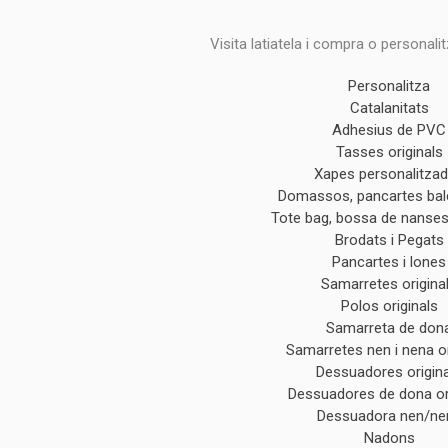
Visita latiatela i compra o personali
Personalitza
Catalanitats
Adhesius de PVC
Tasses originals
Xapes personalitza
Domassos, pancartes ba
Tote bag, bossa de nanses 
Brodats i Pegats
Pancartes i lones
Samarretes origina
Polos originals
Samarreta de don
Samarretes nen i nena or
Dessuadores origin
Dessuadores de dona or
Dessuadora nen/ne
Nadons