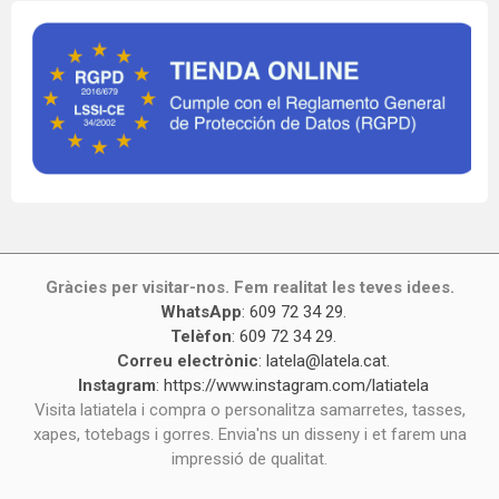
Gràcies per visitar-nos. Fem realitat les teves idees.
WhatsApp
:
609 72 34 29
.
Telèfon
:
609 72 34 29
.
Correu electrònic
:
latela@latela.cat
.
Instagram
:
https://www.instagram.com/latiatela
Visita latiatela i compra o personalitza samarretes, tasses,
xapes, totebags i gorres. Envia'ns un disseny i et farem una
impressió de qualitat.