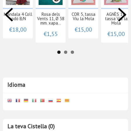
Mandala 4 Coll
Rosa dels
COR 5, tassa
AGNÈS 14,
rodó B/N
Vents 11, Ø 38
Viu la Mola
tassa Viu la
mm. xapa...
Mola
€18,00
€15,00
€1,55
€15,00
Idioma
La teva Cistella (0)