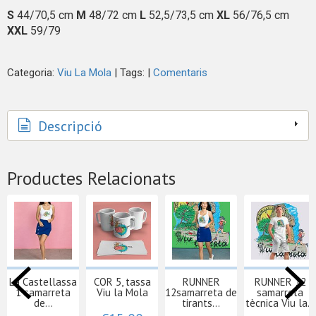
S
44/70,5 cm
M
48/72 cm
L
52,5/73,5 cm
XL
56/76,5 cm
XXL
59/79
Categoria:
Viu La Mola
|
Tags:
|
Comentaris
Descripció
Productes Relacionats
La Castellassa
COR 5, tassa
RUNNER
RUNNER 12
1 samarreta
Viu la Mola
12samarreta de
samarreta
de...
tirants...
tècnica Viu la...