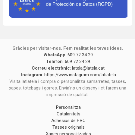
Gràcies per visitar-nos. Fem realitat les teves idees.
WhatsApp
:
609 72 34 29
.
Telèfon
:
609 72 34 29
.
Correu electrònic
:
latela@latela.cat
.
Instagram
:
https://www.instagram.com/latiatela
Visita latiatela i compra o personalitza samarretes, tasses,
xapes, totebags i gorres. Envia'ns un disseny i et farem una
impressió de qualitat.
Personalitza
Catalanitats
Adhesius de PVC
Tasses originals
Xapes personalitzades