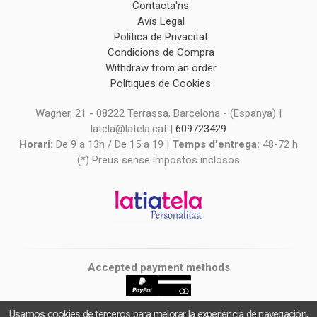
Contacta'ns
Avís Legal
Política de Privacitat
Condicions de Compra
Withdraw from an order
Polítiques de Cookies
Wagner, 21 - 08222 Terrassa, Barcelona - (Espanya) |
latela@latela.cat |
609723429
Horari:
De 9 a 13h / De 15 a 19 |
Temps d'entrega:
48-72 h
(*) Preus sense impostos inclosos
Accepted payment methods
Usamos cookies de terceros para mejorar la experiencia de navegación,
latiatela
- Copyright © 2026 [27021] - Powered by Palbin.com