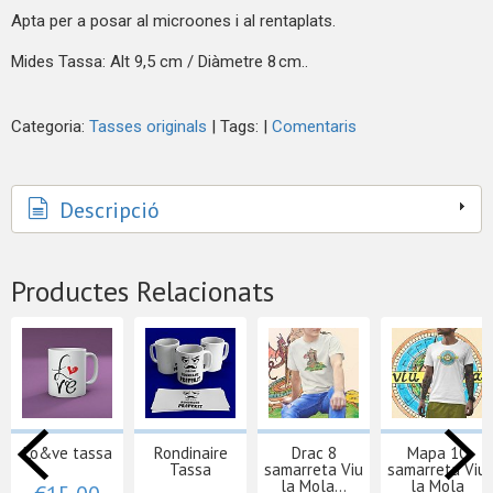
Apta per a posar al microones i al rentaplats.
Mides Tassa: Alt 9,5 cm / Diàmetre 8 cm..
Categoria:
Tasses originals
|
Tags:
|
Comentaris
Descripció
Productes Relacionats
Lo&ve tassa
Rondinaire
Drac 8
Mapa 10
Tassa
samarreta Viu
samarreta Viu
la Mola...
la Mola