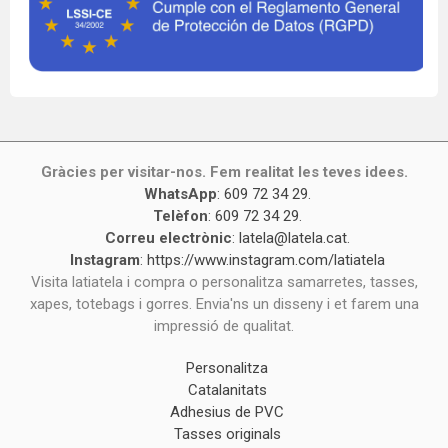
Gràcies per visitar-nos. Fem realitat les teves idees.
WhatsApp
:
609 72 34 29
.
Telèfon
:
609 72 34 29
.
Correu electrònic
:
latela@latela.cat
.
Instagram
:
https://www.instagram.com/latiatela
Visita latiatela i compra o personalitza samarretes, tasses,
xapes, totebags i gorres. Envia'ns un disseny i et farem una
impressió de qualitat.
Personalitza
Catalanitats
Adhesius de PVC
Tasses originals