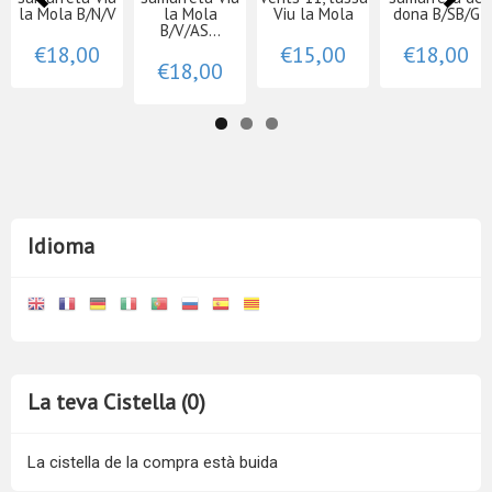
la Mola B/N/V
la Mola
Viu la Mola
dona B/SB/G
B/V/AS...
€18,00
€15,00
€18,00
€18,00
Idioma
La teva Cistella (0)
La cistella de la compra està buida