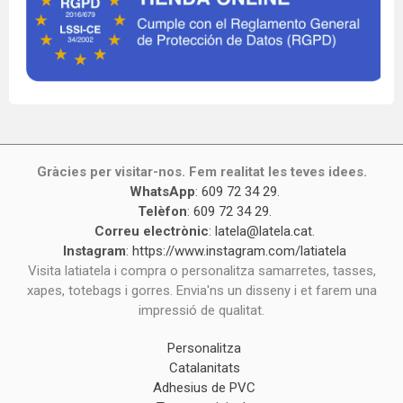
Gràcies per visitar-nos. Fem realitat les teves idees.
WhatsApp
:
609 72 34 29
.
Telèfon
:
609 72 34 29
.
Correu electrònic
:
latela@latela.cat
.
Instagram
:
https://www.instagram.com/latiatela
Visita latiatela i compra o personalitza samarretes, tasses,
xapes, totebags i gorres. Envia'ns un disseny i et farem una
impressió de qualitat.
Personalitza
Catalanitats
Adhesius de PVC