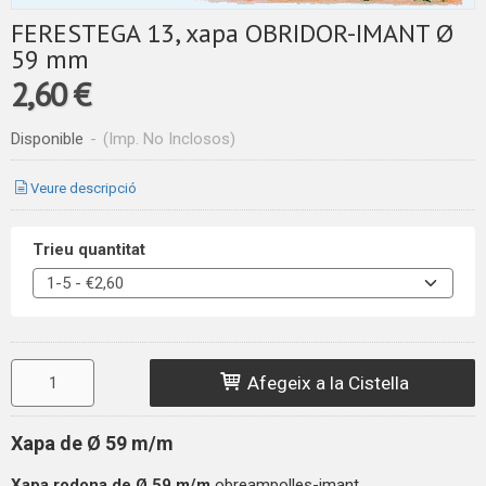
FERESTEGA 13, xapa OBRIDOR-IMANT Ø
59 mm
2,60 €
Disponible
-
(Imp. No Inclosos)
Veure descripció
Trieu quantitat
Afegeix a la Cistella
Xapa de Ø 59 m/m
Xapa rodona de
Ø 59 m/m
obreampolles-imant