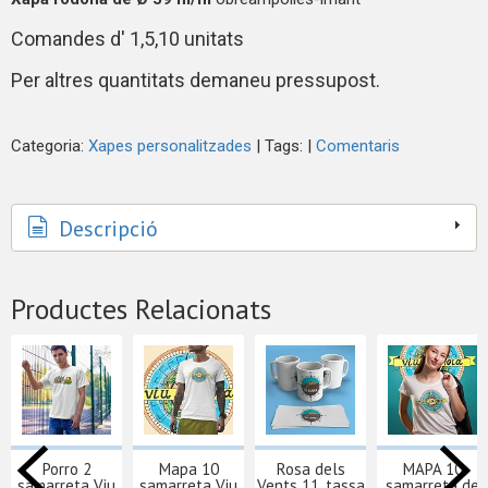
Comandes d' 1,5,10 unitats
Per altres quantitats demaneu pressupost.
Categoria:
Xapes personalitzades
|
Tags:
|
Comentaris
Descripció
Productes Relacionats
Porro 2
Mapa 10
Rosa dels
MAPA 10
samarreta Viu
samarreta Viu
Vents 11, tassa
samarreta de