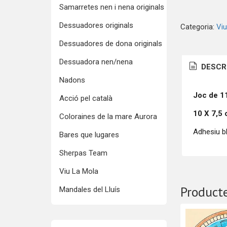
Samarretes nen i nena originals
Dessuadores originals
Categoria:
Viu
Dessuadores de dona originals
Dessuadora nen/nena
DESCR
Nadons
Joc de 1
Acció pel català
10 X 7,5
Coloraines de la mare Aurora
Adhesiu bl
Bares que lugares
Sherpas Team
Viu La Mola
Producte
Mandales del Lluís