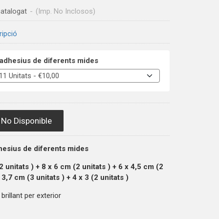
atalogat
-
(Imp. No Inclosos)
ripció
adhesius de diferents mides
No Disponible
hesius de diferents mides
(2
unitats
) + 8 x 6 cm (2
unitats
) + 6 x 4,5 cm (2
x 3,7 cm (3
unitats
) + 4 x 3 (2
unitats
)
brillant per exterior