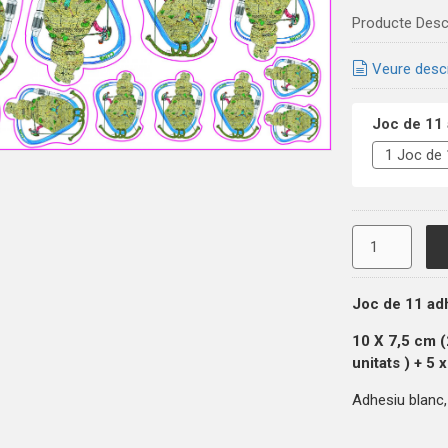
Producte Desc
Veure desc
Joc de 11 
Joc de 11 ad
10 X 7,5 cm 
unitats
) + 5 
Adhesiu blanc, 