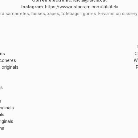
Correu electrònic
:
latela@latela.cat
.
Instagram
:
https://www.instagram.com/latiatela
tza samarretes, tasses, xapes, totebags i gorres. Envia'ns un disseny
des
C
lconeres
W
originals
ls
a
iginals
als
iginals
na