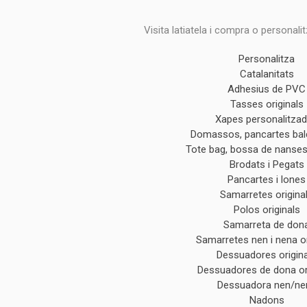
Visita latiatela i compra o personali
Personalitza
Catalanitats
Adhesius de PVC
Tasses originals
Xapes personalitza
Domassos, pancartes ba
Tote bag, bossa de nanses 
Brodats i Pegats
Pancartes i lones
Samarretes origina
Polos originals
Samarreta de don
Samarretes nen i nena or
Dessuadores origin
Dessuadores de dona or
Dessuadora nen/ne
Nadons