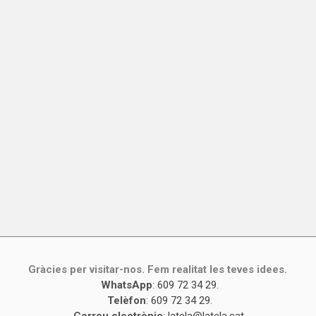
Gràcies per visitar-nos. Fem realitat les teves idees.
WhatsApp
:
609 72 34 29
.
Telèfon
:
609 72 34 29
.