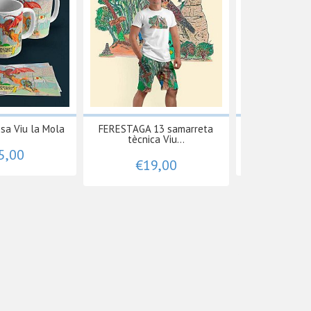
ssa Viu la Mola
FERESTAGA 13 samarreta
CLIMB 17, tas
tècnica Viu...
5,00
€15
€19,00