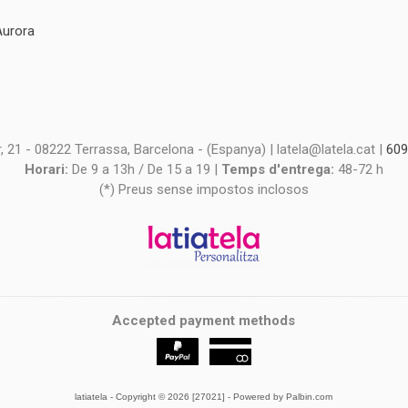
Aurora
s
s
 21 - 08222 Terrassa, Barcelona - (Espanya) | latela@latela.cat |
609
Horari:
De 9 a 13h / De 15 a 19 |
Temps d'entrega:
48-72 h
(*) Preus sense impostos inclosos
Accepted payment methods
latiatela
- Copyright © 2026 [27021] - Powered by Palbin.com