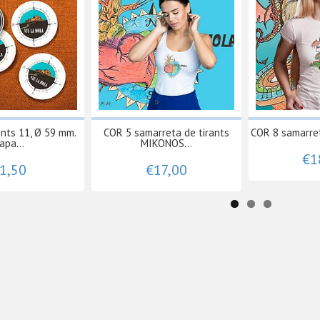
nts 11, Ø 59 mm.
COR 5 samarreta de tirants
COR 8 samarre
apa...
MIKONOS...
€1
1,50
€17,00