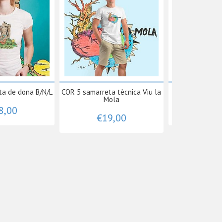
ta de dona B/N/L
COR 5 samarreta tècnica Viu la
RUNNER 12, tas
Mola
8,00
€15
€19,00