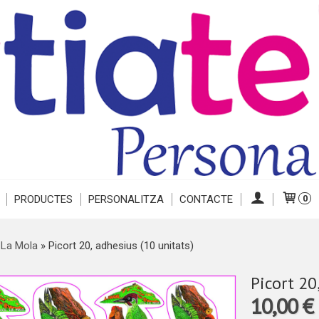
PRODUCTES
PERSONALITZA
CONTACTE
0
 La Mola
»
Picort 20, adhesius (10 unitats)
Picort 20
10,00 €