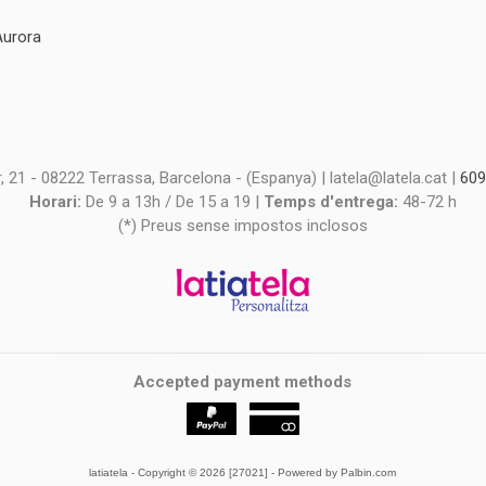
Aurora
s
s
 21 - 08222 Terrassa, Barcelona - (Espanya) | latela@latela.cat |
609
Horari:
De 9 a 13h / De 15 a 19 |
Temps d'entrega:
48-72 h
(*) Preus sense impostos inclosos
Accepted payment methods
latiatela
- Copyright © 2026 [27021] - Powered by Palbin.com