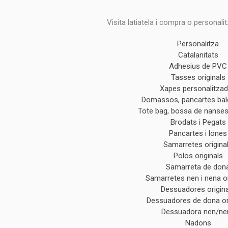
Visita latiatela i compra o personali
Personalitza
Catalanitats
Adhesius de PVC
Tasses originals
Xapes personalitza
Domassos, pancartes ba
Tote bag, bossa de nanses 
Brodats i Pegats
Pancartes i lones
Samarretes origina
Polos originals
Samarreta de don
Samarretes nen i nena or
Dessuadores origin
Dessuadores de dona or
Dessuadora nen/ne
Nadons