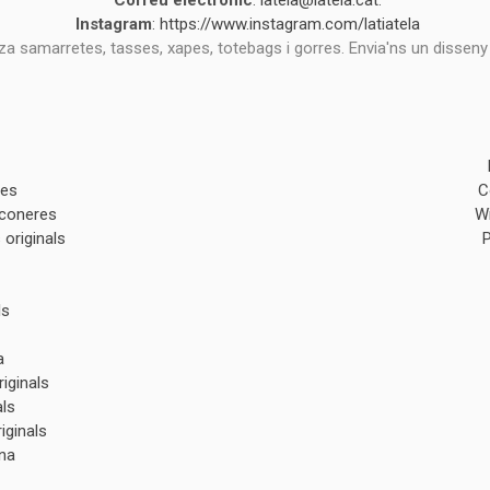
Correu electrònic
:
latela@latela.cat
.
Instagram
:
https://www.instagram.com/latiatela
tza samarretes, tasses, xapes, totebags i gorres. Envia'ns un disseny
des
C
lconeres
W
originals
ls
a
iginals
als
iginals
na