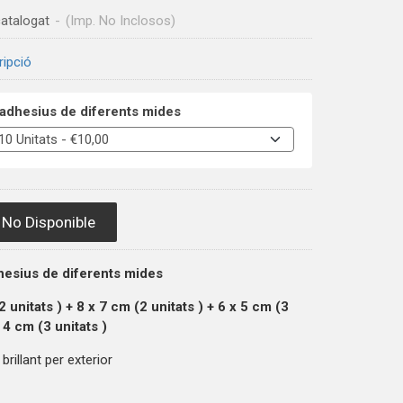
atalogat
-
(Imp. No Inclosos)
ripció
adhesius de diferents mides
No Disponible
hesius de diferents mides
(2
unitats
) + 8 x 7 cm (2
unitats
) + 6 x 5 cm (3
x 4 cm (3
unitats
)
brillant per exterior