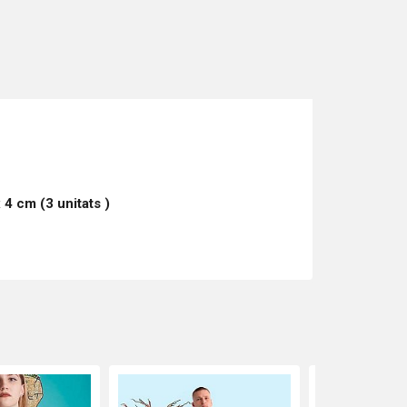
 x 4 cm (3
unitats
)