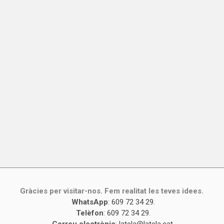
Gràcies per visitar-nos. Fem realitat les teves idees.
WhatsApp
:
609 72 34 29
.
Telèfon
:
609 72 34 29
.