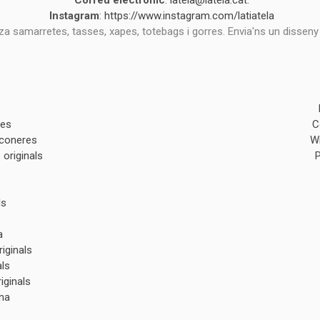
Correu electrònic
:
latela@latela.cat
.
Instagram
:
https://www.instagram.com/latiatela
tza samarretes, tasses, xapes, totebags i gorres. Envia'ns un disseny
des
C
lconeres
W
originals
ls
a
iginals
als
iginals
na