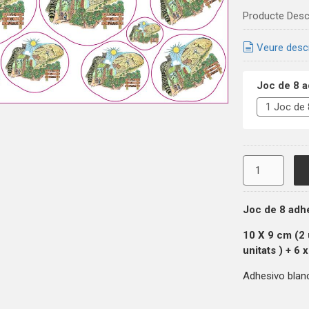
Producte Desc
Veure desc
Joc de 8 a
Joc de 8 adh
10 X 9 cm (2
unitats
) + 6 
Adhesivo blanco