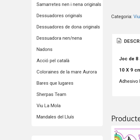
Samarretes nen i nena originals
Dessuadores originals
Categoria:
Viu
Dessuadores de dona originals
Dessuadora nen/nena
DESCR
Nadons
Joc de 8
Acció pel català
10 X 9 c
Coloraines de la mare Aurora
Adhesivo b
Bares que lugares
Sherpas Team
Viu La Mola
Producte
Mandales del Lluís