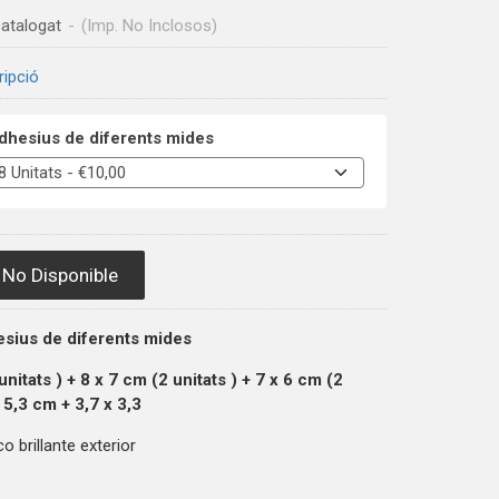
atalogat
-
(Imp. No Inclosos)
ripció
dhesius de diferents mides
No Disponible
esius de diferents mides
unitats
) + 8 x 7 cm (2
unitats
) + 7 x 6 cm (2
x 5,3 cm + 3,7
x 3,3
 brillante exterior