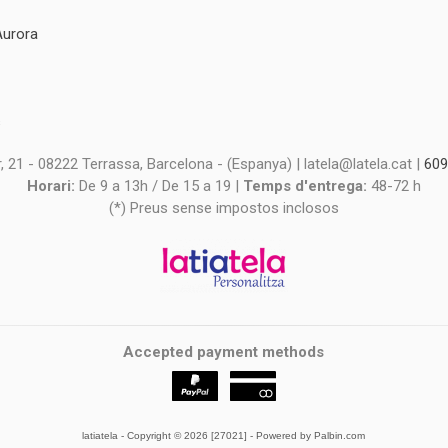
Aurora
s
s
 21 - 08222 Terrassa, Barcelona - (Espanya) | latela@latela.cat |
609
Horari:
De 9 a 13h / De 15 a 19 |
Temps d'entrega:
48-72 h
(*) Preus sense impostos inclosos
Accepted payment methods
latiatela
- Copyright © 2026 [27021] - Powered by Palbin.com