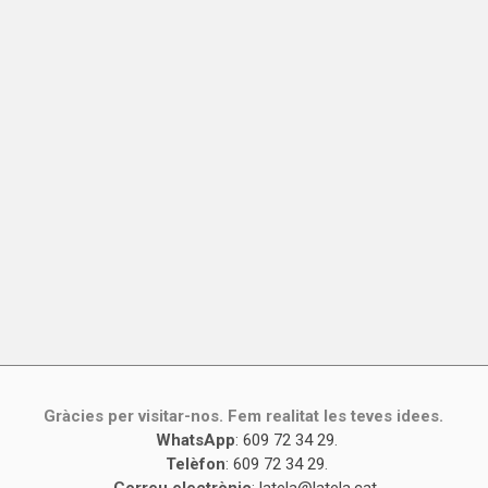
Gràcies per visitar-nos. Fem realitat les teves idees.
WhatsApp
:
609 72 34 29
.
Telèfon
:
609 72 34 29
.