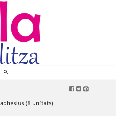
, adhesius (8 unitats)