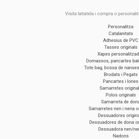
Visita latiatela i compra o personali
Personalitza
Catalanitats
Adhesius de PVC
Tasses originals
Xapes personalitza
Domassos, pancartes ba
Tote bag, bossa de nanses 
Brodats i Pegats
Pancartes i lones
Samarretes origina
Polos originals
Samarreta de don
Samarretes nen i nena or
Dessuadores origin
Dessuadores de dona or
Dessuadora nen/ne
Nadons