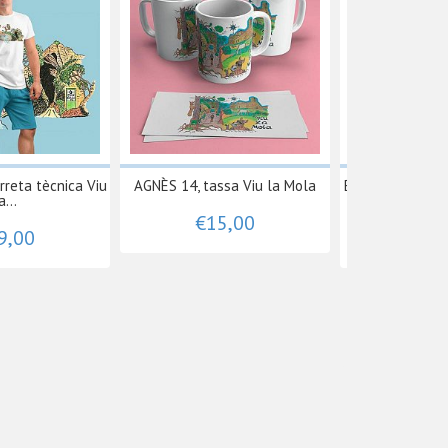
reta tècnica Viu
AGNÈS 14, tassa Viu la Mola
ÉPICA 16 samarr
a...
la.
€15,00
9,00
€19