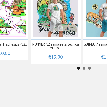
 1, adhesius (12...
RUNNER 12 samarreta tècnica
GUINEU 7 samar
Viu la...
l
10,00
€19,00
€1