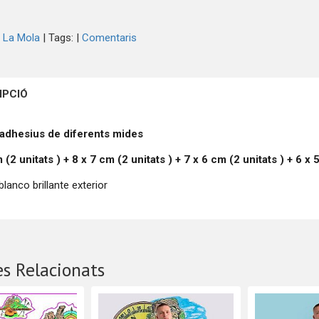
 La Mola
|
Tags:
|
Comentaris
IPCIÓ
 adhesius de diferents mides
m (2
unitats
) + 8 x 7 cm (2
unitats
) + 7 x 6 cm (2
unitats
) + 6 x 
lanco brillante exterior
s Relacionats