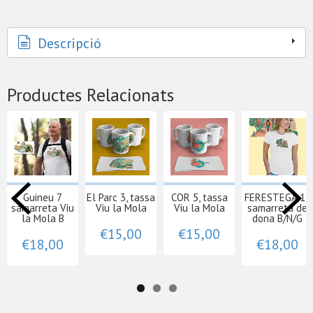
Descripció
Productes Relacionats
Guineu 7
El Parc 3, tassa
COR 5, tassa
FERESTEGA 13
samarreta Viu
Viu la Mola
Viu la Mola
samarreta de
la Mola B
dona B/N/G
€15,00
€15,00
€18,00
€18,00