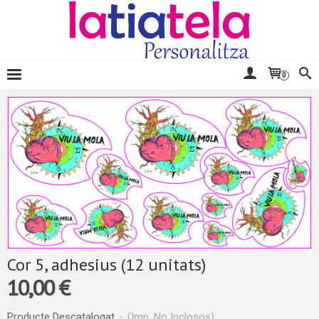
0
Cor 5, adhesius (12 unitats)
10,00 €
Producte Descatalogat
-
(Imp. No Inclosos)