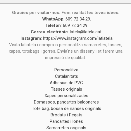
Gràcies per visitar-nos. Fem realitat les teves idees.
WhatsApp
:
609 72 34 29
.
Telèfon
:
609 72 34 29
.
Correu electrònic
:
latela@latela.cat
.
Instagram
:
https://www.instagram.com/latiatela
Visita latiatela i compra o personalitza samarretes, tasses,
xapes, totebags i gorres. Envia'ns un disseny i et farem una
impressió de qualitat.
Personalitza
Catalanitats
Adhesius de PVC
Tasses originals
Xapes personalitzades
Domassos, pancartes balconeres
Tote bag, bossa de nanses originals
Brodats i Pegats
Pancartes i lones
Samarretes originals