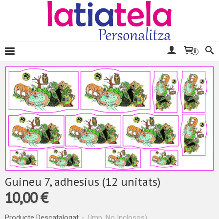
0
Guineu 7, adhesius (12 unitats)
10,00 €
Producte Descatalogat
-
(Imp. No Inclosos)