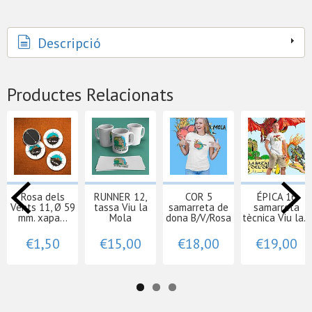
Descripció
Productes Relacionats
Rosa dels
RUNNER 12,
COR 5
ÉPICA 16
Vents 11, Ø 59
tassa Viu la
samarreta de
samarreta
mm. xapa...
Mola
dona B/V/Rosa
tècnica Viu la...
€1,50
€15,00
€18,00
€19,00