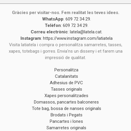
Gràcies per visitar-nos. Fem realitat les teves idees.
WhatsApp
:
609 72 34 29
.
Telèfon
:
609 72 34 29
.
Correu electrònic
:
latela@latela.cat
.
Instagram
:
https://www.instagram.com/latiatela
Visita latiatela i compra o personalitza samarretes, tasses,
xapes, totebags i gorres. Envia'ns un disseny i et farem una
impressió de qualitat.
Personalitza
Catalanitats
Adhesius de PVC
Tasses originals
Xapes personalitzades
Domassos, pancartes balconeres
Tote bag, bossa de nanses originals
Brodats i Pegats
Pancartes i lones
Samarretes originals