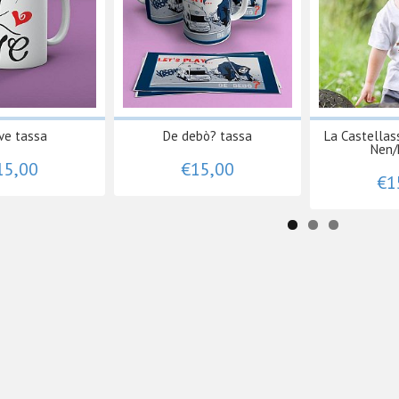
ve tassa
De debò? tassa
La Castellas
Nen/
15,00
€15,00
€1