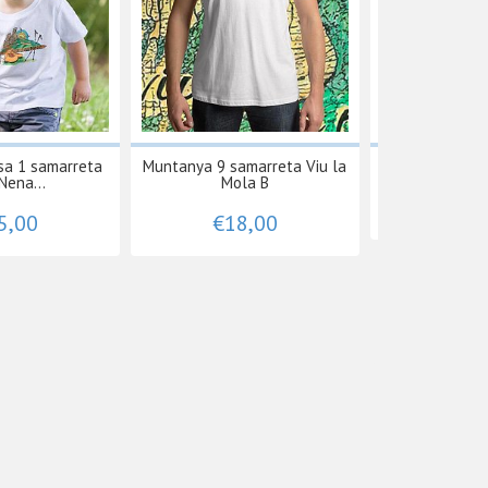
sa 1 samarreta
Muntanya 9 samarreta Viu la
RUC 4, tassa
Nena...
Mola B
€15
5,00
€18,00