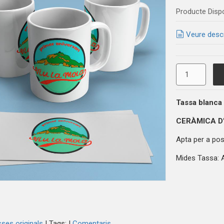
Producte Disp
Veure desc
Tassa blanca
CERÀMICA D
Apta per a posa
Mides Tassa: A
ses originals
|
Tags:
|
Comentaris