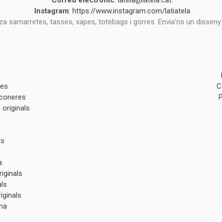
Correu electrònic
:
latela@latela.cat
.
Instagram
:
https://www.instagram.com/latiatela
tza samarretes, tasses, xapes, totebags i gorres. Envia'ns un disseny
des
C
lconeres
originals
ls
a
iginals
als
iginals
na