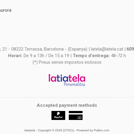
Aurora
s
s
 21 - 08222 Terrassa, Barcelona - (Espanya) | latela@latela.cat |
609
Horari:
De 9 a 13h / De 15 a 19 |
Temps d'entrega:
48-72 h
(*) Preus sense impostos inclosos
Accepted payment methods
latiatela
- Copyright © 2026 [27021] - Powered by Palbin.com