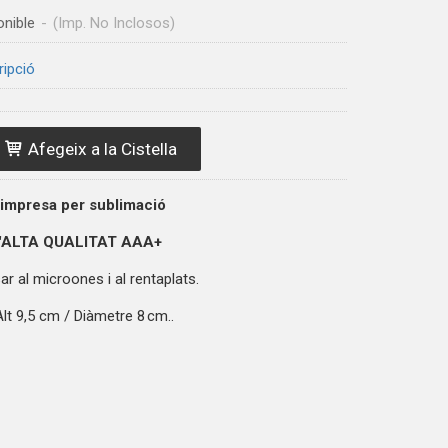
onible
-
(Imp. No Inclosos)
ripció
Afegeix a la Cistella
 impresa per sublimació
'ALTA QUALITAT
AAA+
r al microones i al rentaplats.
lt 9,5 cm / Diàmetre 8 cm..