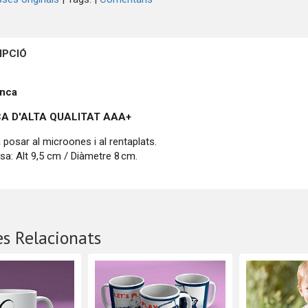
IPCIÓ
anca
A D'ALTA QUALITAT
AAA+
 posar al microones i al rentaplats.
sa: Alt 9,5 cm / Diàmetre 8 cm.
s Relacionats