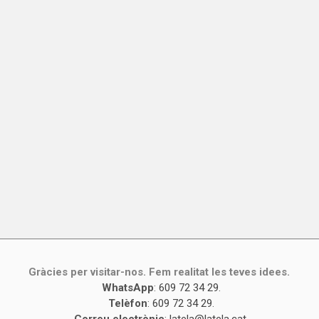
Gràcies per visitar-nos. Fem realitat les teves idees.
WhatsApp
:
609 72 34 29
.
Telèfon
:
609 72 34 29
.