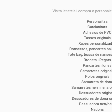
Visita latiatela i compra o personali
Personalitza
Catalanitats
Adhesius de PVC
Tasses originals
Xapes personalitza
Domassos, pancartes ba
Tote bag, bossa de nanses 
Brodats i Pegats
Pancartes i lones
Samarretes origina
Polos originals
Samarreta de don
Samarretes nen i nena or
Dessuadores origin
Dessuadores de dona or
Dessuadora nen/ne
Nadons