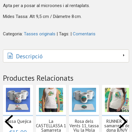
Apta per a posar al microones i al rentaplats.
Mides Tassa: Alt 9,5 cm / Diàmetre 8 cm.
Categoria:
Tasses originals
|
Tags:
|
Comentaris
Descripció
Productes Relacionats
Tassa Quejica
La
Rosa dels
RUNNER 12
CASTELLASSA 1
Vents 11, tassa
samarreta de
Samarreta
Viu la Mola
dona B/N/V