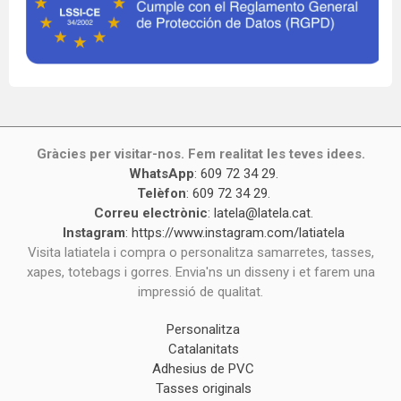
Gràcies per visitar-nos. Fem realitat les teves idees.
WhatsApp
:
609 72 34 29
.
Telèfon
:
609 72 34 29
.
Correu electrònic
:
latela@latela.cat
.
Instagram
:
https://www.instagram.com/latiatela
Visita latiatela i compra o personalitza samarretes, tasses,
xapes, totebags i gorres. Envia'ns un disseny i et farem una
impressió de qualitat.
Personalitza
Catalanitats
Adhesius de PVC
Tasses originals