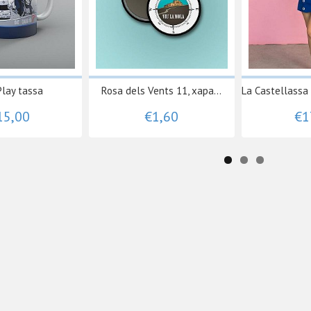
Play tassa
Rosa dels Vents 11, xapa...
La Castellassa 
15,00
€1,60
€1