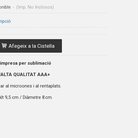
onible
-
(Imp. No Inclosos)
ripció
Afegeix a la Cistella
 impresa per sublimació
'ALTA QUALITAT
AAA+
r al microones i al rentaplats.
lt 9,5 cm / Diàmetre 8 cm.