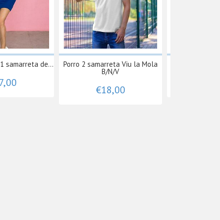
1 samarreta de...
Porro 2 samarreta Viu la Mola
CASA 6, tass
B/N/V
7,00
€15
€18,00