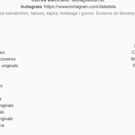
Correu electrònic
:
latela@latela.cat
.
Instagram
:
https://www.instagram.com/latiatela
tza samarretes, tasses, xapes, totebags i gorres. Envia'ns un disseny
des
C
lconeres
W
originals
ls
a
iginals
als
iginals
na