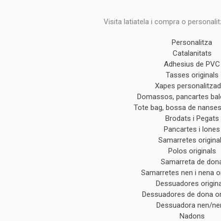
Visita latiatela i compra o personali
Personalitza
Catalanitats
Adhesius de PVC
Tasses originals
Xapes personalitza
Domassos, pancartes ba
Tote bag, bossa de nanses 
Brodats i Pegats
Pancartes i lones
Samarretes origina
Polos originals
Samarreta de don
Samarretes nen i nena or
Dessuadores origin
Dessuadores de dona or
Dessuadora nen/ne
Nadons