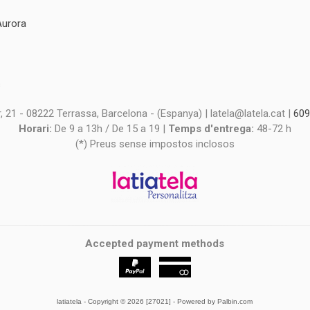
Aurora
s
s
 21 - 08222 Terrassa, Barcelona - (Espanya) | latela@latela.cat |
609
Horari:
De 9 a 13h / De 15 a 19 |
Temps d'entrega:
48-72 h
(*) Preus sense impostos inclosos
Accepted payment methods
latiatela
- Copyright © 2026 [27021] - Powered by Palbin.com