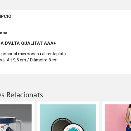
IPCIÓ
anca
A D'ALTA QUALITAT
AAA+
 posar al microones i al rentaplats.
sa: Alt 9,5 cm / Diàmetre 8 cm.
s Relacionats