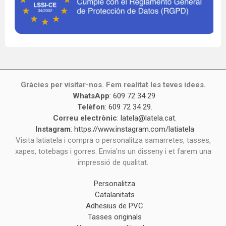
Gràcies per visitar-nos. Fem realitat les teves idees.
WhatsApp
:
609 72 34 29
.
Telèfon
:
609 72 34 29
.
Correu electrònic
:
latela@latela.cat
.
Instagram
:
https://www.instagram.com/latiatela
Visita latiatela i compra o personalitza samarretes, tasses,
xapes, totebags i gorres. Envia'ns un disseny i et farem una
impressió de qualitat.
Personalitza
Catalanitats
Adhesius de PVC
Tasses originals