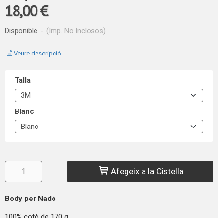
18,00 €
Disponible
-
(Imp. No Inclosos)
Veure descripció
Talla
Blanc
Afegeix a la Cistella
Body per Nadó
100% cotó de 170 g.