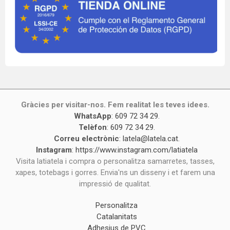
Gràcies per visitar-nos. Fem realitat les teves idees.
WhatsApp
:
609 72 34 29
.
Telèfon
:
609 72 34 29
.
Correu electrònic
:
latela@latela.cat
.
Instagram
:
https://www.instagram.com/latiatela
Visita latiatela i compra o personalitza samarretes, tasses,
xapes, totebags i gorres. Envia'ns un disseny i et farem una
impressió de qualitat.
Personalitza
Catalanitats
Adhesius de PVC