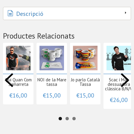
Descripció
Productes Relacionats
Qui Quan Com
NOI de la Mare
Jo parlo Català
Scac i Mat
Samarreta
tassa
Tassa
dessuadora
clàssica B/N/V
€16,00
€15,00
€15,00
€26,00