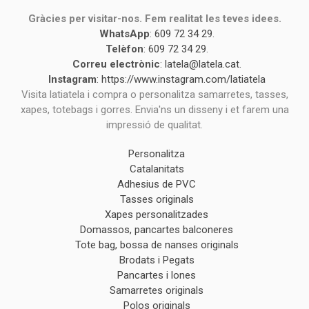
Gràcies per visitar-nos. Fem realitat les teves idees.
WhatsApp
:
609 72 34 29
.
Telèfon
:
609 72 34 29
.
Correu electrònic
:
latela@latela.cat
.
Instagram
:
https://www.instagram.com/latiatela
Visita latiatela i compra o personalitza samarretes, tasses,
xapes, totebags i gorres. Envia'ns un disseny i et farem una
impressió de qualitat.
Personalitza
Catalanitats
Adhesius de PVC
Tasses originals
Xapes personalitzades
Domassos, pancartes balconeres
Tote bag, bossa de nanses originals
Brodats i Pegats
Pancartes i lones
Samarretes originals
Polos originals