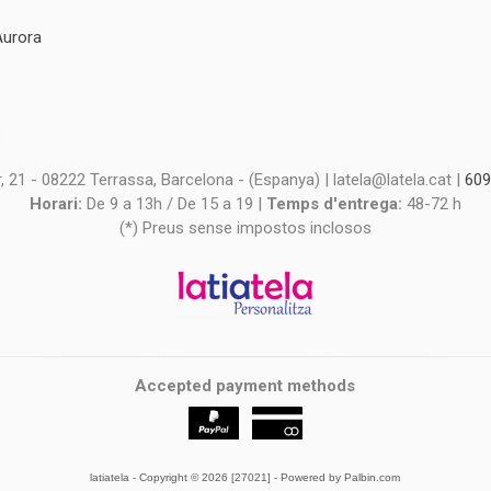
Aurora
s
s
 21 - 08222 Terrassa, Barcelona - (Espanya) | latela@latela.cat |
609
Horari:
De 9 a 13h / De 15 a 19 |
Temps d'entrega:
48-72 h
(*) Preus sense impostos inclosos
Accepted payment methods
latiatela
- Copyright © 2026 [27021] - Powered by Palbin.com