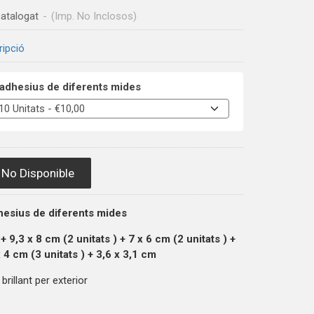
atalogat
-
(Imp. No Inclosos)
ripció
adhesius de diferents mides
No Disponible
hesius de diferents mides
+ 9,3 x 8 cm (2
unitats
) + 7 x 6 cm (2
unitats
) +
x 4 cm (3
unitats
) + 3,6 x 3,1 cm
brillant per exterior