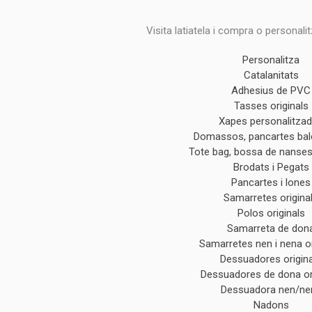
Visita latiatela i compra o personali
Personalitza
Catalanitats
Adhesius de PVC
Tasses originals
Xapes personalitza
Domassos, pancartes ba
Tote bag, bossa de nanses 
Brodats i Pegats
Pancartes i lones
Samarretes origina
Polos originals
Samarreta de don
Samarretes nen i nena or
Dessuadores origin
Dessuadores de dona or
Dessuadora nen/ne
Nadons