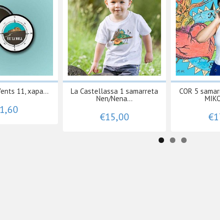
ents 11, xapa...
La Castellassa 1 samarreta
COR 5 samarr
Nen/Nena...
MIKO
1,60
€15,00
€1