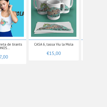
eta de tirants
CASA 6, tassa Viu la Mola
CLIMB 17, tas
NOS...
€15,00
€15
7,00