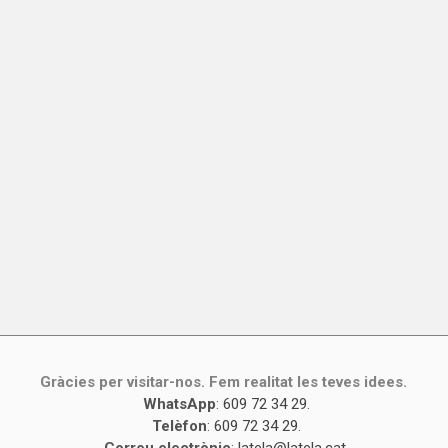
Gràcies per visitar-nos. Fem realitat les teves idees.
WhatsApp
:
609 72 34 29
.
Telèfon
:
609 72 34 29
.