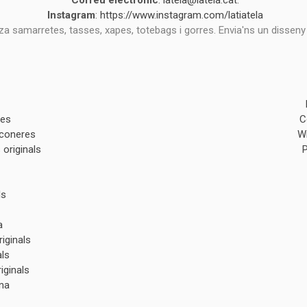
Correu electrònic
:
latela@latela.cat
.
Instagram
:
https://www.instagram.com/latiatela
tza samarretes, tasses, xapes, totebags i gorres. Envia'ns un disseny
des
C
lconeres
W
originals
ls
a
iginals
als
iginals
na