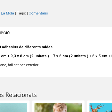
 La Mola
|
Tags:
|
Comentaris
IPCIÓ
0 adhesius de diferents mides
 cm + 9,3 x 8 cm (2
unitats
) + 7 x 6 cm (2
unitats
) + 6 x 5 cm +
anc, brillant per exterior
s Relacionats