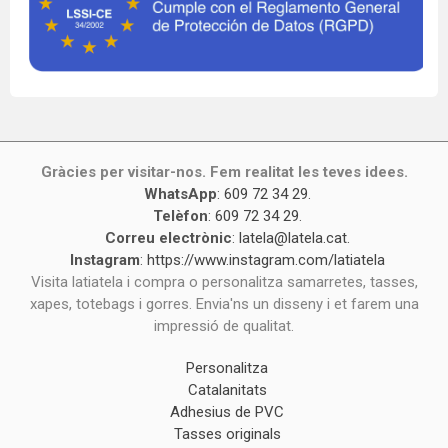
Gràcies per visitar-nos. Fem realitat les teves idees.
WhatsApp
:
609 72 34 29
.
Telèfon
:
609 72 34 29
.
Correu electrònic
:
latela@latela.cat
.
Instagram
:
https://www.instagram.com/latiatela
Visita latiatela i compra o personalitza samarretes, tasses,
xapes, totebags i gorres. Envia'ns un disseny i et farem una
impressió de qualitat.
Personalitza
Catalanitats
Adhesius de PVC
Tasses originals