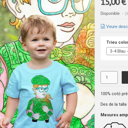
15,00 €
Disponible
-
(
Veure desc
Trieu color 
100% cotó prè
Des de la talla
Mesures ampla