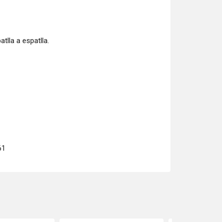
atlla a espatlla.
61