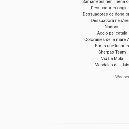
Samarretes nen i nena or
Dessuadores origin
Dessuadores de dona or
Dessuadora nen/ne
Nadons
Acció pel català
Coloraines de la mare 
Bares que lugare
Sherpas Team
Viu La Mola
Mandales del Lluí
Wagner,