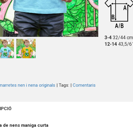
3-4
32/44 c
12-14
43,5/6
arretes nen i nena originals
|
Tags:
|
Comentaris
IPCIÓ
a de nens maniga curta