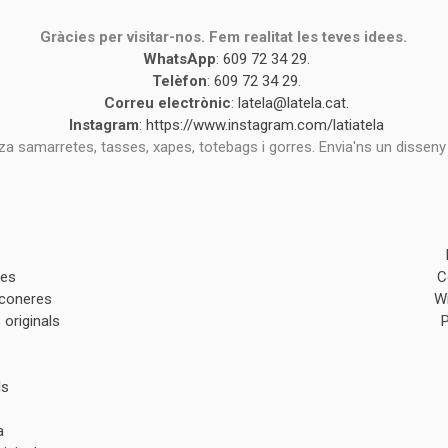
Gràcies per visitar-nos. Fem realitat les teves idees.
WhatsApp
:
609 72 34 29
.
Telèfon
:
609 72 34 29
.
Correu electrònic
:
latela@latela.cat
.
Instagram
:
https://www.instagram.com/latiatela
tza samarretes, tasses, xapes, totebags i gorres. Envia'ns un disseny
des
C
lconeres
W
originals
ls
a