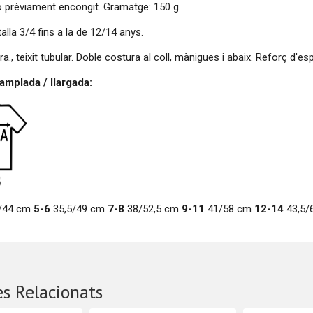
 prèviament encongit. Gramatge: 150 g
talla 3/4 fins a la de 12/14 anys.
ra., teixit tubular. Doble costura al coll, mànigues i abaix. Reforç d'esp
mplada / llargada:
/44 cm
5-6
35,5/49 cm
7-8
38/52,5 cm
9-11
41/58 cm
12-14
43,5/
s Relacionats