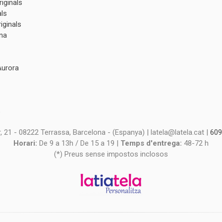
iginals
als
iginals
na
Aurora
s
s
 21 - 08222 Terrassa, Barcelona - (Espanya) | latela@latela.cat |
609
Horari:
De 9 a 13h / De 15 a 19 |
Temps d'entrega:
48-72 h
(*) Preus sense impostos inclosos