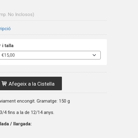
Imp. No Inclosos)
ripció
i talla
Afegeix a la Cistella
viament encongit. Gramatge: 150 g
 3/4 fins a la de 12/14 anys.
da / llargada: