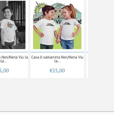
a Nen/Nena Viu la
Casa 6 samarreta Nen/Nena Viu
Àngel abra
la...
la...
samarre
5,00
€15,00
€18