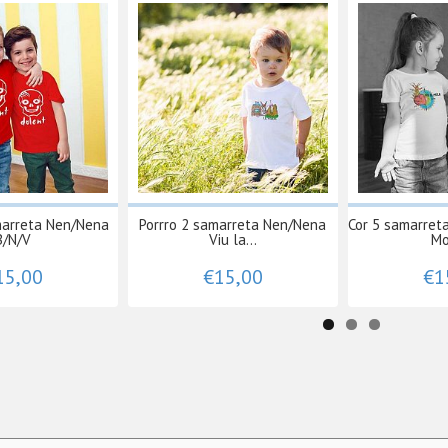
marreta Nen/Nena
Porrro 2 samarreta Nen/Nena
Cor 5 samarret
B/N/V
Viu la...
Mo
15,00
€15,00
€1