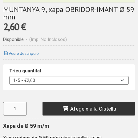
MUNTANYA 9, xapa OBRIDOR-IMANT Ø 59
mm
2,60 €
Disponible
-
(Imp. No Inclosos)
Veure descripció
Trieu quantitat
Afegeix a la Cistella
Xapa de Ø 59 m/m
Xapa rodona de
Ø 59 m/m
obreampolles-imant