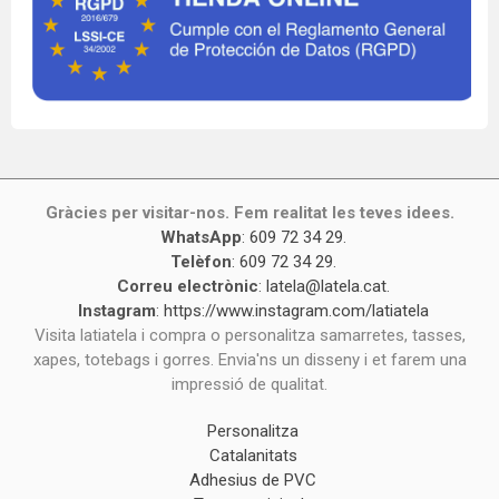
Gràcies per visitar-nos. Fem realitat les teves idees.
WhatsApp
:
609 72 34 29
.
Telèfon
:
609 72 34 29
.
Correu electrònic
:
latela@latela.cat
.
Instagram
:
https://www.instagram.com/latiatela
Visita latiatela i compra o personalitza samarretes, tasses,
xapes, totebags i gorres. Envia'ns un disseny i et farem una
impressió de qualitat.
Personalitza
Catalanitats
Adhesius de PVC