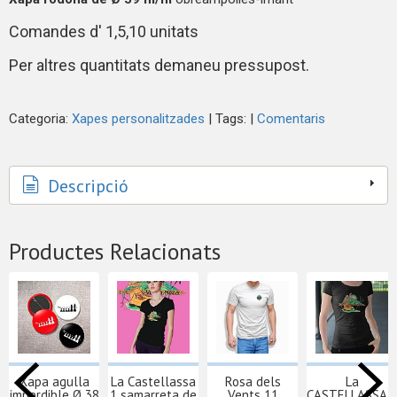
Comandes d' 1,5,10 unitats
Per altres quantitats demaneu pressupost.
Categoria:
Xapes personalitzades
|
Tags:
|
Comentaris
Descripció
Productes Relacionats
Xapa agulla
La Castellassa
Rosa dels
La
imperdible Ø 38
1 samarreta de
Vents 11
CASTELLASSA 1