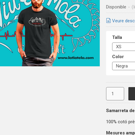
Disponible
-
(
Veure desc
Talla
Color
Samarreta de
100% cotó prè
Mesures ampla