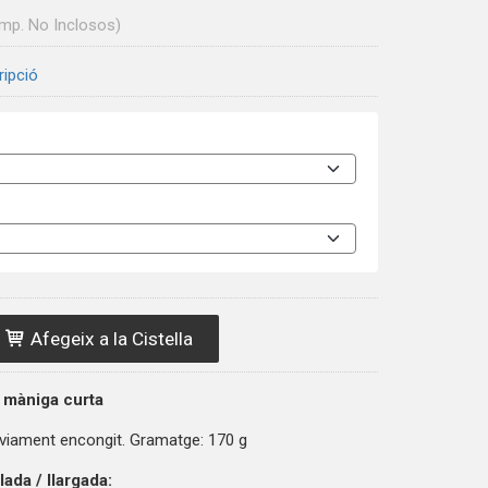
Imp. No Inclosos)
ripció
Afegeix a la Cistella
 màniga curta
viament encongit. Gramatge: 170 g
da / llargada: