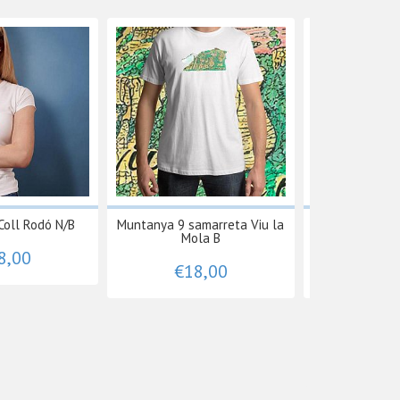
Coll Rodó N/B
Muntanya 9 samarreta Viu la
La CASTELLASS
Mola B
de do
8,00
€18,00
€18