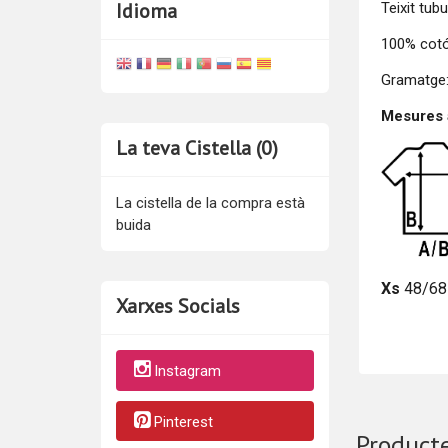
Idioma
Teixit tub
100% cotó
Gramatge:
Mesures a
La teva Cistella (0)
La cistella de la compra està
buida
Xs
48/68
Xarxes Socials
Instagram
Pinterest
Producte