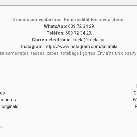
Gràcies per visitar-nos. Fem realitat les teves idees.
WhatsApp
:
609 72 34 29
.
Telèfon
:
609 72 34 29
.
Correu electrònic
:
latela@latela.cat
.
Instagram
:
https://www.instagram.com/latiatela
tza samarretes, tasses, xapes, totebags i gorres. Envia'ns un disseny
des
C
lconeres
W
originals
ls