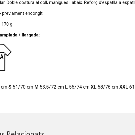
ular. Doble costura al coll, mànigues i abaix. Reforç d'espatlla a espatl
 prèviament encongit.
 170 g
mplada / llargada:
 cm
S
51/70 cm
M
53,5/72 cm
L
56/74 cm
XL
58/76 cm
XXL
61
s Relacionats