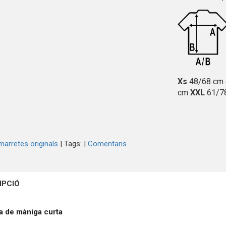
Xs
48/68 cm
cm
XXL
61/7
arretes originals
|
Tags:
|
Comentaris
IPCIÓ
a de màniga curta