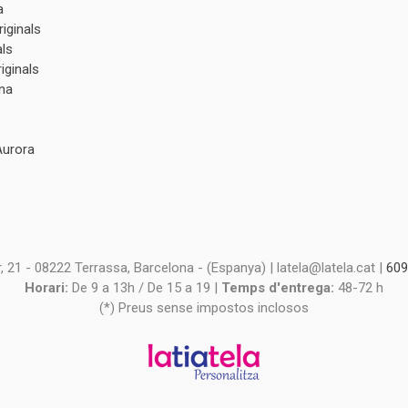
a
iginals
als
iginals
na
Aurora
s
s
 21 - 08222 Terrassa, Barcelona - (Espanya) | latela@latela.cat |
609
Horari:
De 9 a 13h / De 15 a 19 |
Temps d'entrega:
48-72 h
(*) Preus sense impostos inclosos