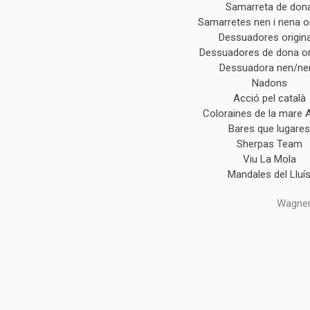
Samarreta de don
Samarretes nen i nena or
Dessuadores origin
Dessuadores de dona or
Dessuadora nen/ne
Nadons
Acció pel català
Coloraines de la mare 
Bares que lugare
Sherpas Team
Viu La Mola
Mandales del Lluí
Wagner,