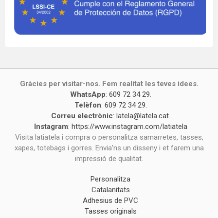
Gràcies per visitar-nos. Fem realitat les teves idees.
WhatsApp
:
609 72 34 29
.
Telèfon
:
609 72 34 29
.
Correu electrònic
:
latela@latela.cat
.
Instagram
:
https://www.instagram.com/latiatela
Visita latiatela i compra o personalitza samarretes, tasses,
xapes, totebags i gorres. Envia'ns un disseny i et farem una
impressió de qualitat.
Personalitza
Catalanitats
Adhesius de PVC
Tasses originals