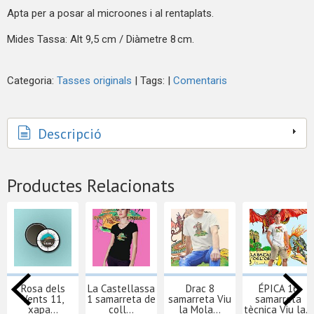
Apta per a posar al microones i al rentaplats.
Mides Tassa: Alt 9,5 cm / Diàmetre 8 cm.
Categoria:
Tasses originals
|
Tags:
|
Comentaris
Descripció
Productes Relacionats
Rosa dels
La Castellassa
Drac 8
ÉPICA 16
Vents 11,
1 samarreta de
samarreta Viu
samarreta
xapa...
coll...
la Mola...
tècnica Viu la...