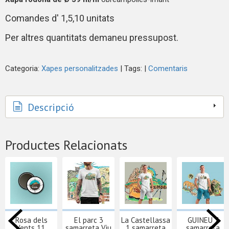
Comandes d' 1,5,10 unitats
Per altres quantitats demaneu pressupost.
Categoria:
Xapes personalitzades
|
Tags:
|
Comentaris
Descripció
Productes Relacionats
Rosa dels
El parc 3
La Castellassa
GUINEU 7
Vents 11,
samarreta Viu
1 samarreta
samarreta