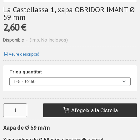
La Castellassa 1, xapa OBRIDOR-IMANT Ø
59 mm
2,60 €
Disponible
-
(Imp. No Inclosos)
Veure descripció
Trieu quantitat
Afegeix a la Cistella
Xapa de Ø 59 m/m
Xapa rodona de
Ø 59 m/m
obreampolles-imant