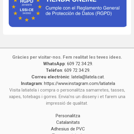
Gràcies per visitar-nos. Fem realitat les teves idees.
WhatsApp
:
609 72 34 29
.
Telèfon
:
609 72 34 29
.
Correu electrònic
:
latela@latela.cat
.
Instagram
:
https://www.instagram.com/latiatela
Visita latiatela i compra o personalitza samarretes, tasses,
xapes, totebags i gorres. Envia'ns un disseny i et farem una
impressió de qualitat.
Personalitza
Catalanitats
Adhesius de PVC