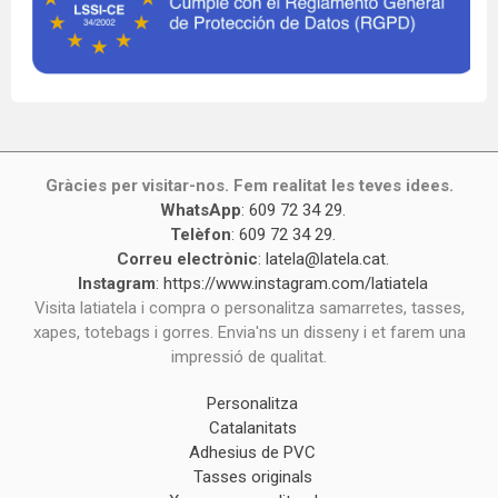
Gràcies per visitar-nos. Fem realitat les teves idees.
WhatsApp
:
609 72 34 29
.
Telèfon
:
609 72 34 29
.
Correu electrònic
:
latela@latela.cat
.
Instagram
:
https://www.instagram.com/latiatela
Visita latiatela i compra o personalitza samarretes, tasses,
xapes, totebags i gorres. Envia'ns un disseny i et farem una
impressió de qualitat.
Personalitza
Catalanitats
Adhesius de PVC
Tasses originals