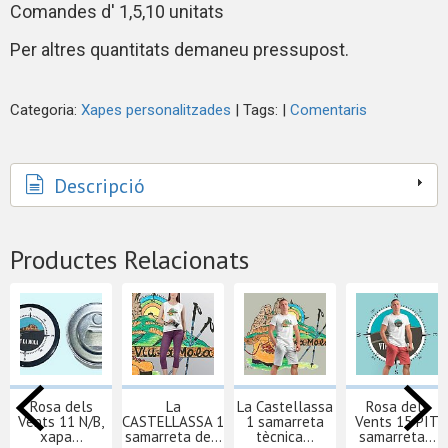
Comandes d' 1,5,10 unitats
Per altres quantitats demaneu pressupost.
Categoria:
Xapes personalitzades
|
Tags:
|
Comentaris
Descripció
Productes Relacionats
Rosa dels
La
La Castellassa
Rosa dels
Vents 11 N/B,
CASTELLASSA 1
1 samarreta
Vents 15 PIT
xapa...
samarreta de...
tècnica...
samarreta...