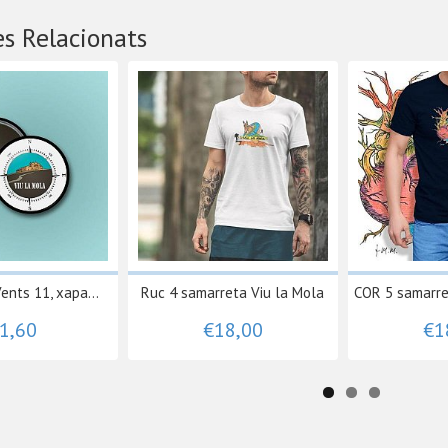
s Relacionats
ents 11, xapa...
Ruc 4 samarreta Viu la Mola
COR 5 samarret
1,60
€18,00
€1