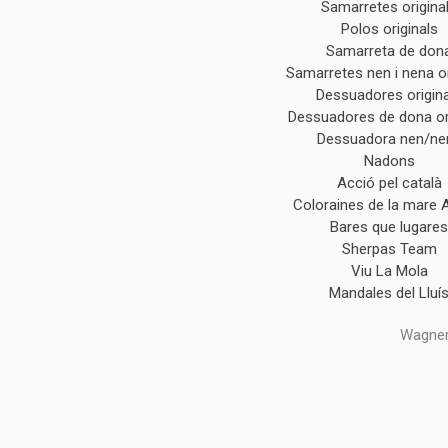
Samarretes origina
Polos originals
Samarreta de don
Samarretes nen i nena or
Dessuadores origin
Dessuadores de dona or
Dessuadora nen/ne
Nadons
Acció pel català
Coloraines de la mare 
Bares que lugare
Sherpas Team
Viu La Mola
Mandales del Lluí
Wagner,