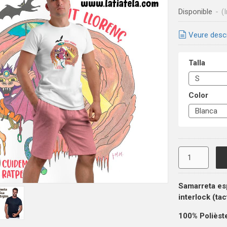
Disponible
-
(
Veure desc
Talla
Color
Samarreta esp
interlock (ta
100% Polièst