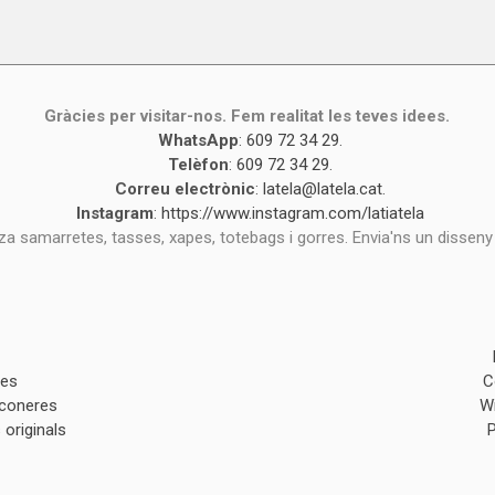
Gràcies per visitar-nos. Fem realitat les teves idees.
WhatsApp
:
609 72 34 29
.
Telèfon
:
609 72 34 29
.
Correu electrònic
:
latela@latela.cat
.
Instagram
:
https://www.instagram.com/latiatela
tza samarretes, tasses, xapes, totebags i gorres. Envia'ns un disseny
des
C
lconeres
W
originals