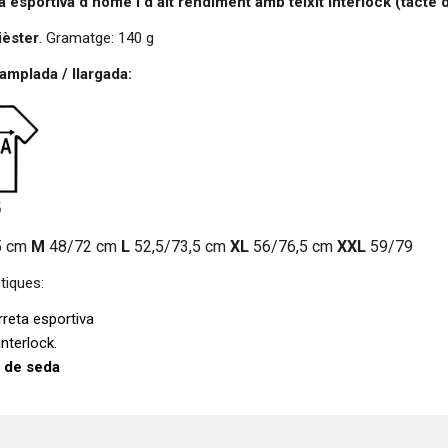
 esportiva d'home i d'alt rendiment amb teixit interlock (tacte 
ièster
. Gramatge: 140 g
mplada / llargada:
5 cm
M
48/72 cm
L
52,5/73,5 cm
XL
56/76,5 cm
XXL
59/79
tiques:
reta esportiva
 interlock.
 de seda