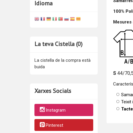
Samarreta
Idioma
100% Pol
Mesures a
La teva Cistella (0)
La cistella de la compra està
buida
S
44/70,
Caracterís
Xarxes Socials
Samar
Teixit
Tacte
Instagram
Pinterest