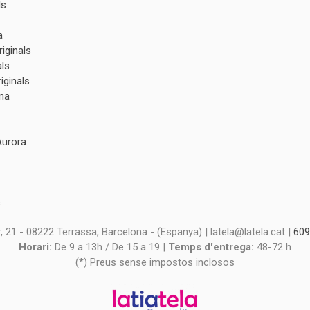
ls
a
iginals
als
iginals
na
Aurora
s
s
 21 - 08222 Terrassa, Barcelona - (Espanya) | latela@latela.cat |
609
Horari:
De 9 a 13h / De 15 a 19 |
Temps d'entrega:
48-72 h
(*) Preus sense impostos inclosos