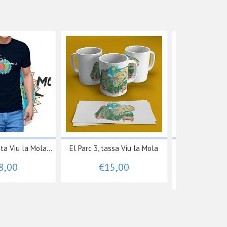
a Viu la Mola...
El Parc 3, tassa Viu la Mola
RUNNER 12s
tiran
8,00
€15,00
€17