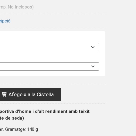
Imp. No Inclosos)
ripció
Afegeix a la Cistella
ortiva d'home i d'alt rendiment amb teixit
cte de seda)
er
. Gramatge: 140 g