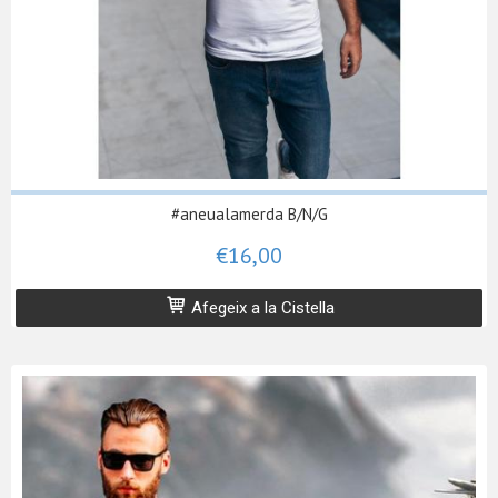
#aneualamerda B/N/G
€16,00
Afegeix a la Cistella