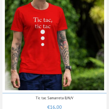
Tic tac Samarreta B/N/V
€16,00