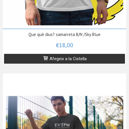
Que què dius? samarreta B/N /Sky Blue
€18,00
Afegeix a la Cistella