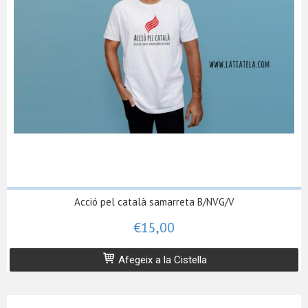
Acció pel català samarreta B/NVG/V
€15,00
Afegeix a la Cistella