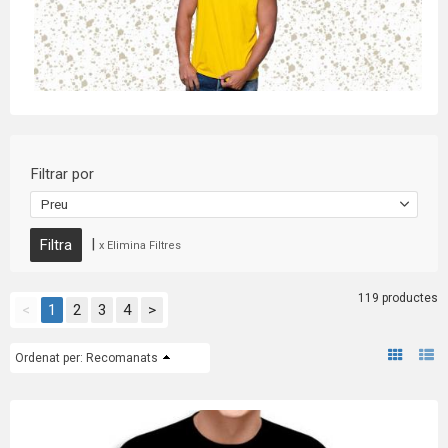
Filtrar por
Preu
|
x Elimina Filtres
119 productes
<
1
2
3
4
>
Ordenat per:
Recomanats