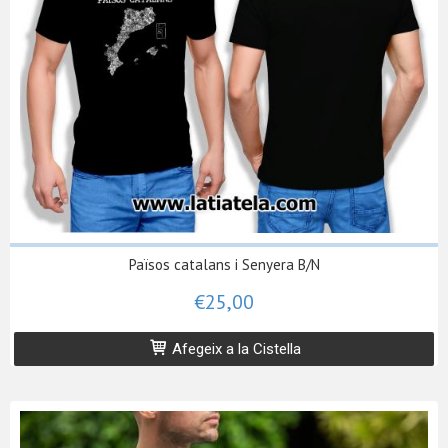
Països catalans i Senyera B/N
€25,00
Afegeix a la Cistella