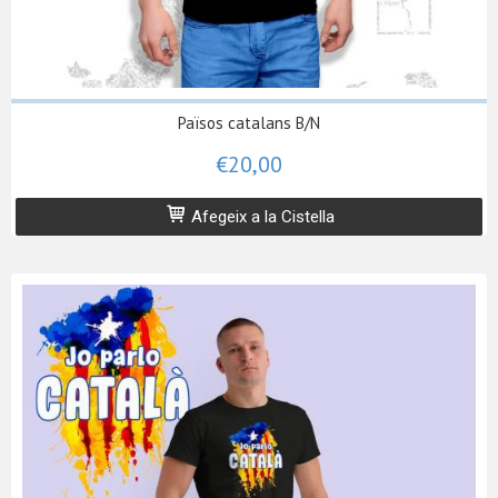
Països catalans B/N
€20,00
Afegeix a la Cistella