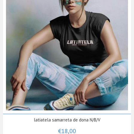
latiatela samarreta de dona N/B/V
€18,00