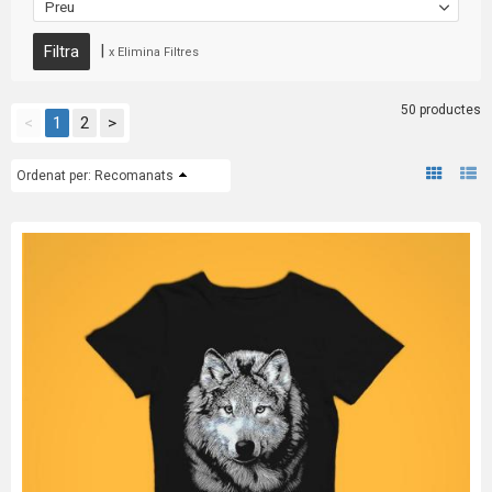
Preu
|
x Elimina Filtres
50 productes
<
1
2
>
Ordenat per:
Recomanats