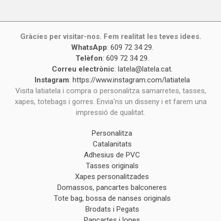
Gràcies per visitar-nos. Fem realitat les teves idees.
WhatsApp
:
609 72 34 29
.
Telèfon
:
609 72 34 29
.
Correu electrònic
:
latela@latela.cat
.
Instagram
:
https://www.instagram.com/latiatela
Visita latiatela i compra o personalitza samarretes, tasses,
xapes, totebags i gorres. Envia'ns un disseny i et farem una
impressió de qualitat.
Personalitza
Catalanitats
Adhesius de PVC
Tasses originals
Xapes personalitzades
Domassos, pancartes balconeres
Tote bag, bossa de nanses originals
Brodats i Pegats
Pancartes i lones