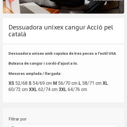
Dessuadora unixex cangur Acció pel
català
Dessuadora unisex amb caputxa de tres peces a l'estil
USA
Butxaca de cangur i cordó d'ajust a to.
Mesures amplada / llargada:
XS
52/68
S
54/69 cm
M
56/70 cm
L
58/71 cm
XL
60/72 cm
XXL
62/74 cm
3XL
64/76 cm
Filtrar por