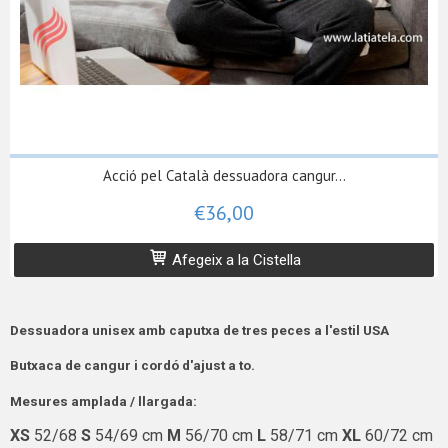
Acció pel Català dessuadora cangur...
€36,00
Afegeix a la Cistella
Dessuadora unisex amb caputxa de tres peces a l'estil
USA
Butxaca de cangur i cordó d'ajust a to.
Mesures amplada / llargada:
XS
52/68
S
54/69 cm
M
56/70 cm
L
58/71 cm
XL
60/72 cm