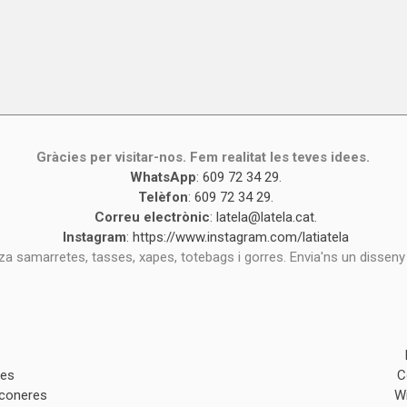
Gràcies per visitar-nos. Fem realitat les teves idees.
WhatsApp
:
609 72 34 29
.
Telèfon
:
609 72 34 29
.
Correu electrònic
:
latela@latela.cat
.
Instagram
:
https://www.instagram.com/latiatela
tza samarretes, tasses, xapes, totebags i gorres. Envia'ns un disseny
des
C
lconeres
W