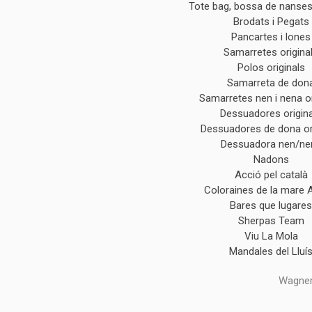
Tote bag, bossa de nanses 
Brodats i Pegats
Pancartes i lones
Samarretes origina
Polos originals
Samarreta de don
Samarretes nen i nena or
Dessuadores origin
Dessuadores de dona or
Dessuadora nen/ne
Nadons
Acció pel català
Coloraines de la mare 
Bares que lugare
Sherpas Team
Viu La Mola
Mandales del Lluí
Wagner,