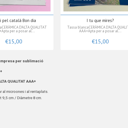
ó pel català Bon dia
I tu que mires?
caCERÀMICA D'ALTA QUALITAT
Tassa blancaCERÀMICA D'ALTA QUAL
Apta per a posar al...
AAA+Apta per a posar al...
€15,00
€15,00
impresa per sublimació
+
LTA QUALITAT
AAA+
 al microones i al rentaplats.
t 9,5 cm / Diàmetre 8 cm.