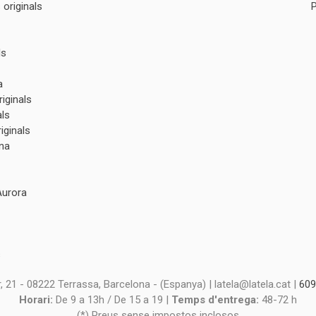
originals
ls
a
iginals
als
iginals
na
Aurora
s
s
 21 - 08222 Terrassa, Barcelona - (Espanya) | latela@latela.cat |
609
Horari:
De 9 a 13h / De 15 a 19 |
Temps d'entrega:
48-72 h
(*) Preus sense impostos inclosos