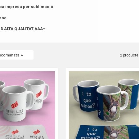
ca impresa per sublimació
lanc
D'ALTA QUALITAT
AAA+
ecomanats
2 producte