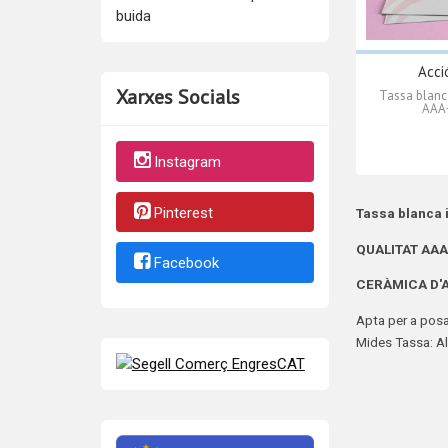
buida
Acci
Xarxes Socials
Tassa blan
AAA+
Instagram
Pinterest
Tassa blanca 
QUALITAT
AAA
Facebook
CERÀMICA D'A
Apta per a posar
Mides Tassa: Al