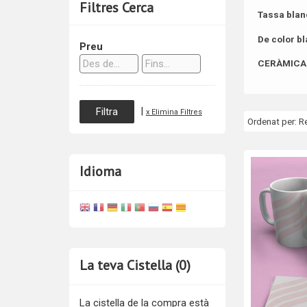
Filtres Cerca
Tassa blan
De color b
Preu
CERÀMICA 
|
x Elimina Filtres
Ordenat per:
R
Idioma
La teva Cistella (0)
La cistella de la compra està