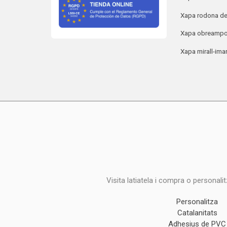
Xapa rodona d
Xapa obreampol
Xapa mirall-ima
Visita latiatela i compra o personali
Personalitza
Catalanitats
Adhesius de PVC