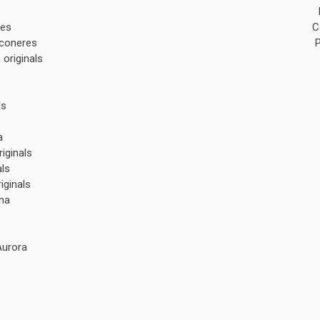
des
C
lconeres
originals
ls
a
iginals
als
iginals
na
Aurora
s
s