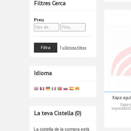
Filtres Cerca
Preu
|
x Elimina Filtres
Idioma
Xapa agul
Xapa 
imperdibleC
La teva Cistella (0)
La cistella de la compra està