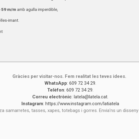
e
59 m/m
amb agulla imperdible,
les-imant.
nt
Gràcies per visitar-nos. Fem realitat les teves idees.
WhatsApp
:
609 72 34 29
.
Telèfon
:
609 72 34 29
.
Correu electrònic
:
latela@latela.cat
.
Instagram
:
https://www.instagram.com/latiatela
tza samarretes, tasses, xapes, totebags i gorres. Envia'ns un disseny