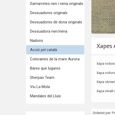
Samarretes nen i nena originals
Dessuadores originals
Dessuadores de dona originals
Dessuadora nen/nena
Nadons
Xapes 
Acció pel català
Coloraines de la mare Aurora
Xapa rodon
Bares que lugares
Xapa rodon
Sherpas Team
Xapa obream
Viu La Mola
Xapa mirall-
Mandales del Lluís
Ordenat per:
P