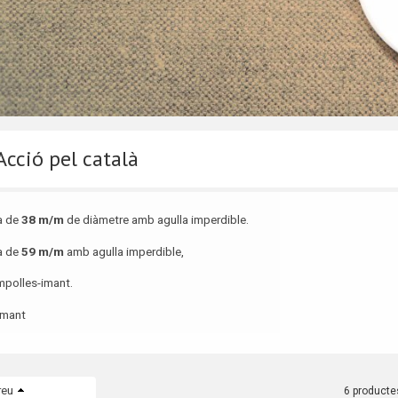
Acció pel català
a de
38 m/m
de diàmetre amb agulla imperdible.
a de
59 m/m
amb agulla imperdible,
polles-imant.
imant
reu
6 producte