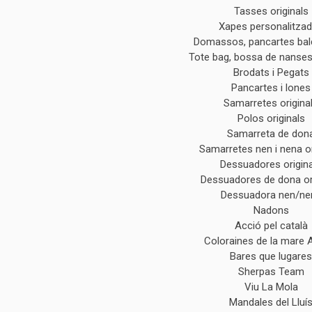
Tasses originals
Xapes personalitza
Domassos, pancartes ba
Tote bag, bossa de nanses 
Brodats i Pegats
Pancartes i lones
Samarretes origina
Polos originals
Samarreta de don
Samarretes nen i nena or
Dessuadores origin
Dessuadores de dona or
Dessuadora nen/ne
Nadons
Acció pel català
Coloraines de la mare 
Bares que lugare
Sherpas Team
Viu La Mola
Mandales del Lluí