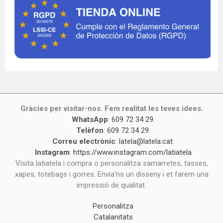
Gràcies per visitar-nos. Fem realitat les teves idees.
WhatsApp
:
609 72 34 29
.
Telèfon
:
609 72 34 29
.
Correu electrònic
:
latela@latela.cat
.
Instagram
:
https://www.instagram.com/latiatela
Visita latiatela i compra o personalitza samarretes, tasses,
xapes, totebags i gorres. Envia'ns un disseny i et farem una
impressió de qualitat.
Personalitza
Catalanitats