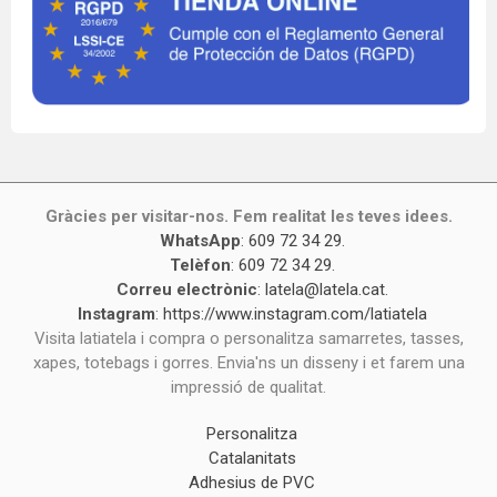
Gràcies per visitar-nos. Fem realitat les teves idees.
WhatsApp
:
609 72 34 29
.
Telèfon
:
609 72 34 29
.
Correu electrònic
:
latela@latela.cat
.
Instagram
:
https://www.instagram.com/latiatela
Visita latiatela i compra o personalitza samarretes, tasses,
xapes, totebags i gorres. Envia'ns un disseny i et farem una
impressió de qualitat.
Personalitza
Catalanitats
Adhesius de PVC