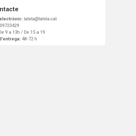
ntacte
electrònic:
latela@latela.cat
09723429
De 9 a 13h / De 15 a 19
'entrega:
48-72 h