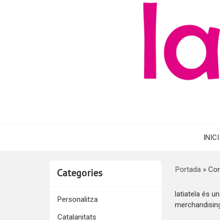
INICI
Portada
»
Con
Categories
latiatela és u
Personalitza
merchandising
Catalanitats