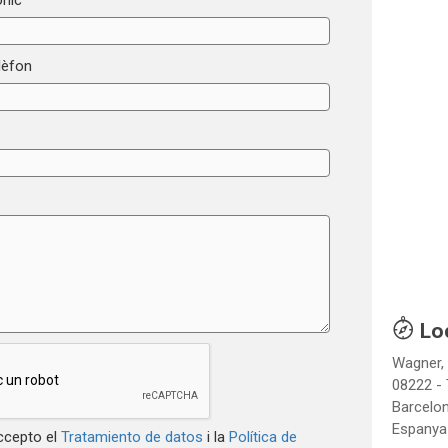
ònic
*
lèfon
Lo
Wagner,
08222 - 
Barcelo
Espanya
accepto el
Tratamiento de datos
i la
Política de