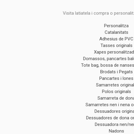
Visita latiatela i compra o personali
Personalitza
Catalanitats
Adhesius de PVC
Tasses originals
Xapes personalitza
Domassos, pancartes ba
Tote bag, bossa de nanses 
Brodats i Pegats
Pancartes i lones
Samarretes origina
Polos originals
Samarreta de don
Samarretes nen i nena or
Dessuadores origin
Dessuadores de dona or
Dessuadora nen/ne
Nadons