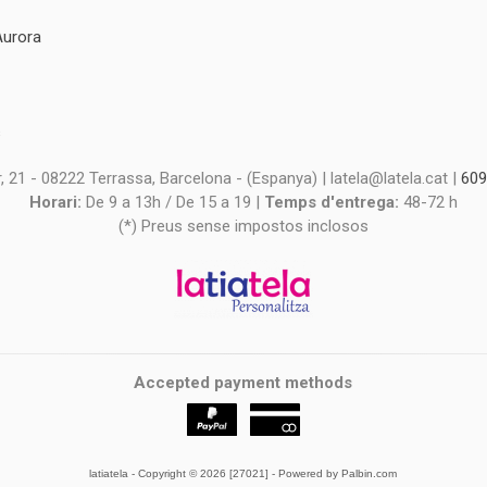
Aurora
s
s
 21 - 08222 Terrassa, Barcelona - (Espanya) | latela@latela.cat |
609
Horari:
De 9 a 13h / De 15 a 19 |
Temps d'entrega:
48-72 h
(*) Preus sense impostos inclosos
Accepted payment methods
latiatela
- Copyright © 2026 [27021] - Powered by Palbin.com