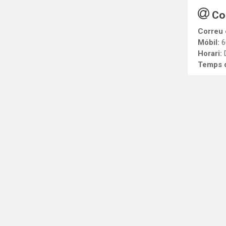
Co
Correu 
Móbil:
6
Horari:
Temps d