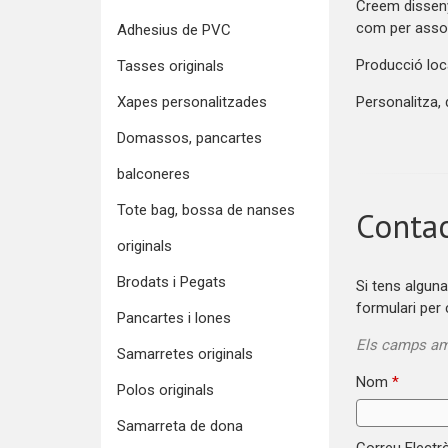
Creem dissenys
com per assoc
Adhesius de PVC
Producció loca
Tasses originals
Xapes personalitzades
Personalitza, 
Domassos, pancartes
balconeres
Tote bag, bossa de nanses
Conta
originals
Brodats i Pegats
Si tens alguna
formulari per
Pancartes i lones
Els camps a
Samarretes originals
Nom
*
Polos originals
Samarreta de dona