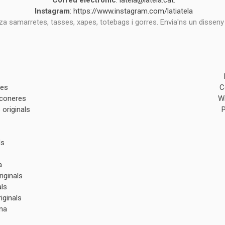
Correu electrònic
:
latela@latela.cat
.
Instagram
:
https://www.instagram.com/latiatela
tza samarretes, tasses, xapes, totebags i gorres. Envia'ns un disseny
des
C
lconeres
W
originals
ls
a
iginals
als
iginals
na