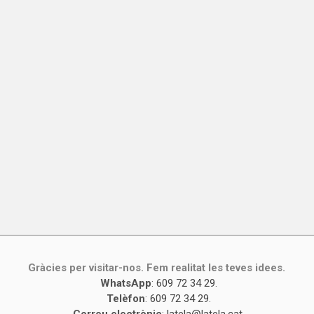
Gràcies per visitar-nos. Fem realitat les teves idees.
WhatsApp
:
609 72 34 29
.
Telèfon
:
609 72 34 29
.