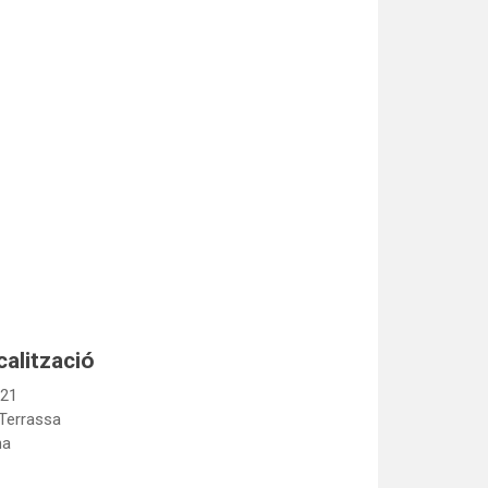
calització
 21
Terrassa
na