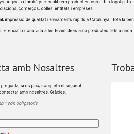
 originals i també personalitzem productes amb el teu logotip, frase, 
iacions, comerços, colles, entitats i empreses.
l, impressió de qualitat i enviaments ràpids a Catalunya i tota la pen
diferencia’t i dona vida a les teves idees amb productes fets a mida.
cta amb Nosaltres
Troba
 pregunta, si us plau, completa el següent
 contactar amb nosaltres. Gràcies.
mb
*
són obligatoris