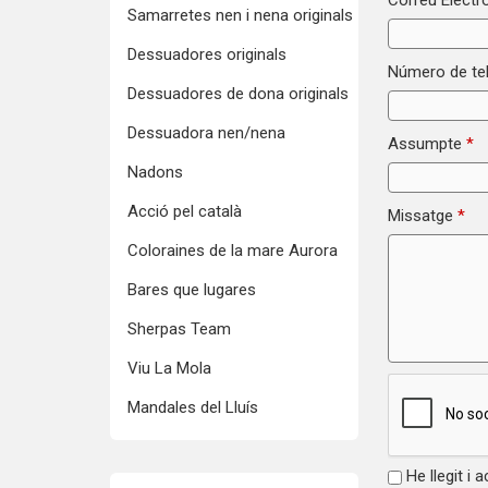
Correu Electr
Samarretes nen i nena originals
Dessuadores originals
Número de te
Dessuadores de dona originals
Dessuadora nen/nena
Assumpte
*
Nadons
Acció pel català
Missatge
*
Coloraines de la mare Aurora
Bares que lugares
Sherpas Team
Viu La Mola
Mandales del Lluís
He llegit i 