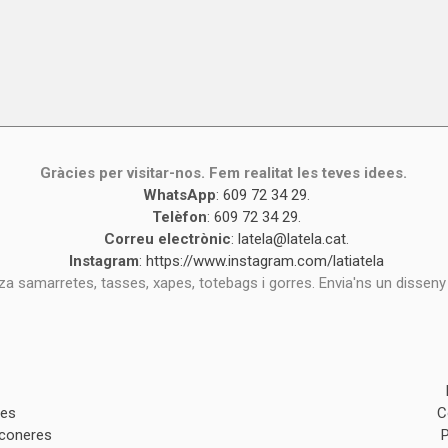
Gràcies per visitar-nos. Fem realitat les teves idees.
WhatsApp
:
609 72 34 29
.
Telèfon
:
609 72 34 29
.
Correu electrònic
:
latela@latela.cat
.
Instagram
:
https://www.instagram.com/latiatela
tza samarretes, tasses, xapes, totebags i gorres. Envia'ns un disseny
des
C
lconeres