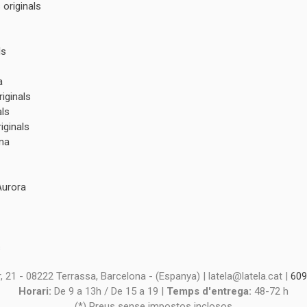
originals
ls
a
iginals
als
iginals
na
Aurora
s
s
 21 - 08222 Terrassa, Barcelona - (Espanya) | latela@latela.cat |
609
Horari:
De 9 a 13h / De 15 a 19 |
Temps d'entrega:
48-72 h
(*) Preus sense impostos inclosos