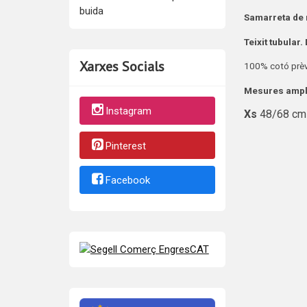
buida
Samarreta de 
Teixit tubular.
Xarxes Socials
100% cotó prèv
Mesures ampla
Instagram
Xs
48/68 c
Pinterest
Facebook