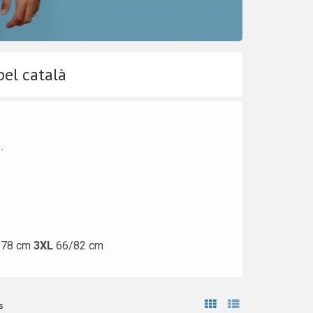
pel català
.
/78 cm
3XL
66/82 cm
s