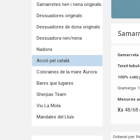
Samarretes nen i nena originals
Dessuadores originals
Dessuadores de dona originals
Samarre
Dessuadora nen/nena
Nadons
Samarreta 
Acció pel català
Teixit tubu
Coloraines de la mare Aurora
100% cotó
Bares que lugares
Gramatge: 1
Sherpas Team
Mesures am
Viu La Mola
Xs
48/68
Mandales del Lluís
Ordenat per:
R