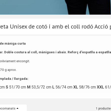
ta Unisex de cotó i amb el coll rodó Acció 
de màniga curta
lar. Doble costura al coll, mànigues i abaix. Reforç d'espatlla a espatlla
prèviament encongit.
70 g aprox.
plada / llargada:
 cm
S
51/70 cm
M
53,5/72 cm
L
56/74 cm
XL
58/76 cm
XXL
61
ecomanats
1 producte