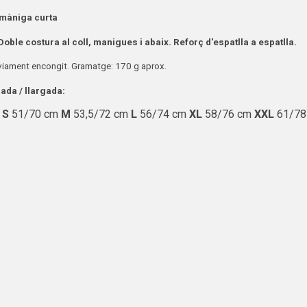
màniga curta
 Doble costura al coll, manigues i abaix. Reforç d'espatlla a espatlla.
iament encongit. Gramatge: 170 g aprox.
da / llargada:
m
S
51/70 cm
M
53,5/72 cm
L
56/74 cm
XL
58/76 cm
XXL
61/78