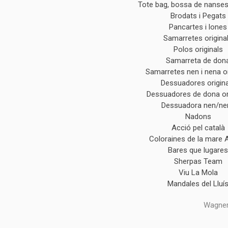
Tote bag, bossa de nanses 
Brodats i Pegats
Pancartes i lones
Samarretes origina
Polos originals
Samarreta de don
Samarretes nen i nena or
Dessuadores origin
Dessuadores de dona or
Dessuadora nen/ne
Nadons
Acció pel català
Coloraines de la mare 
Bares que lugare
Sherpas Team
Viu La Mola
Mandales del Lluí
Wagner,