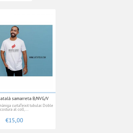
català samarreta B/NVG/V
àniga curtaTeixit tubular. Doble
costura al coll,...
€15,00