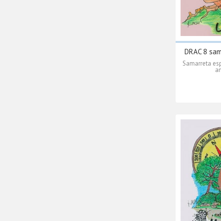
DRAC 8 sam
Samarreta esp
am