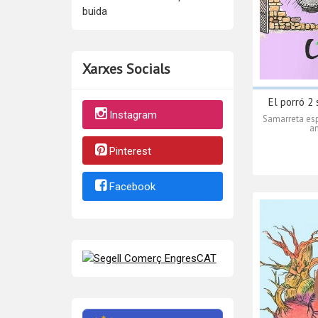
buida
Xarxes Socials
El porró 2 
Instagram
Samarreta esp
am
Pinterest
Facebook