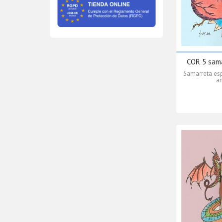
COR 5 sama
Samarreta esp
am