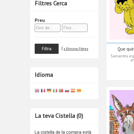
Filtres Cerca
Preu
|
Que què 
x Elimina Filtres
Samarreta esp
am
Idioma
La teva Cistella (0)
La cistella de la compra està