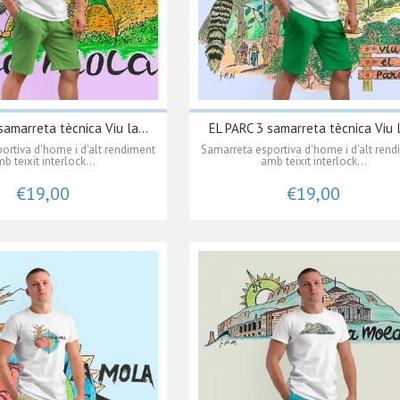
samarreta tècnica Viu la...
EL PARC 3 samarreta tècnica Viu l
ortiva d'home i d'alt rendiment
Samarreta esportiva d'home i d'alt ren
b teixit interlock...
amb teixit interlock...
€19,00
€19,00