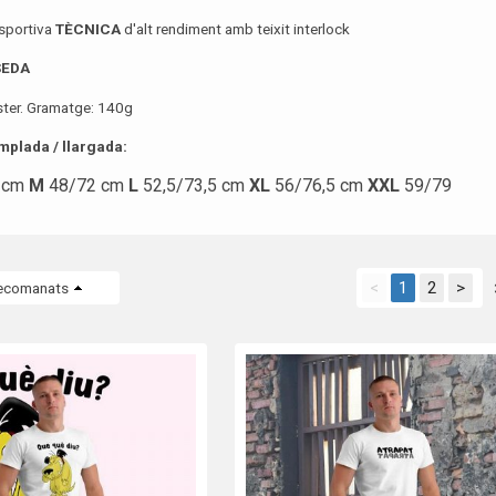
sportiva
TÈCNICA
d'alt rendiment amb teixit interlock
SEDA
ter. Gramatge: 140g
plada / llargada:
 cm
M
48/72 cm
L
52,5/73,5 cm
XL
56/76,5 cm
XXL
59/79
<
1
2
>
ecomanats