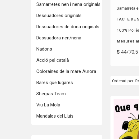
Samarretes nen i nena originals
Samarreta e
Dessuadores originals
TACTE DE 
Dessuadores de dona originals
100% Poliès
Dessuadora nen/nena
Mesures am
Nadons
S
44/70,5
Acció pel català
Coloraines de la mare Aurora
Ordenat per:
R
Bares que lugares
Sherpas Team
Viu La Mola
Mandales del Lluís