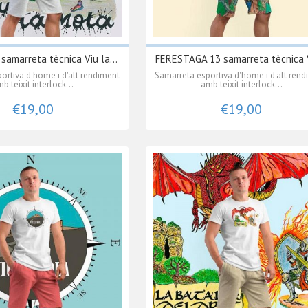
amarreta tècnica Viu la...
FERESTAGA 13 samarreta tècnica V
ortiva d'home i d'alt rendiment
Samarreta esportiva d'home i d'alt ren
b teixit interlock...
amb teixit interlock...
€19,00
€19,00